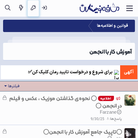
قوانین و اطلاعیه‌ها
آموزش کار با انجمن
آگهی
برای شروع و درخواست تایید رمان کلیک کن✅
فیلترها
⭕ نحوه‌ی گذاشتن موزیک ، عکس و فیلم
ق
اطلاعیه
ف
در انجمن ⭕
ل
Farzane
ش
پاسخ‌ها
1
9/30/25
د
⭕تاپیک جامع آموزش کار با انجمن⭕
ق
ه