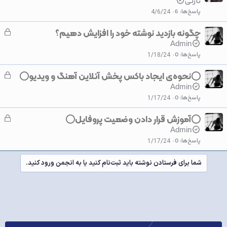
ف
نازلـی
ل
پاسخ‌ها
6
4/6/24
ش
چگونه بازدید نوشته خود را افزایش دهیم؟
ق
د
ف
Admin
ه
ل
پاسخ‌ها
0
1/18/24
ش
⭕نحوه‌ی ایجاد باکس پخش آنلاین آهنگ و ویدیو⭕
ق
د
ف
Admin
ه
ل
پاسخ‌ها
0
1/17/24
ش
⭕آموزش قرار دادن وضعیت پروفایل⭕
ق
د
ف
Admin
ه
ل
پاسخ‌ها
0
1/17/24
ش
د
شما برای فرستادن نوشته باید ثبت‌نام کنید یا به انجمن ورود کنید.
ه