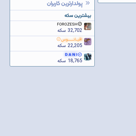
پولدارترین کاربران
بیشترین سکه
FOROZESH
32,702 سکه
اقیــانــــــوس
22,205 سکه
D A N I
18,765 سکه