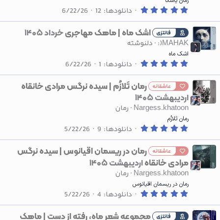
رمان یاسکا
0
دانلودها
12
6/22/26
.
0
0
اشک ماه | ماهک مهاجری
خرداد ۱۴۰۵
فانتزی
س
:)MAHAK
دلنوشته
ت
ا
اشک ماه
ر
0
ه
دانلودها
1
6/22/26
.
0
0
رمان تَلازُم | سیده نرگس مرادی خانقاه
عاشقانه
س
اردیبهشت ۱۴۰۵
ت
ا
Nargess.khatoon
رمان
ر
ه
رمان تَلازُم
0
دانلودها
9
5/22/26
.
0
0
رمان در ریسمان اقیانوس | سیده نرگس
عاشقانه
س
مرادی خانقاه
اردیبهشت ۱۴۰۵
ت
ا
Nargess.khatoon
رمان
ر
ه
رمان در ریسمان اقیانوس
0
دانلودها
4
5/22/26
.
0
0
مجموعه شعرِ ماه، رفته از دست | ماهک
فانتزی