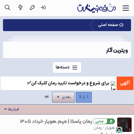
صفحه اصلی
ویترین آثار
دسته‌ها
آگهی
برای شروع و درخواست تایید رمان کلیک کن✅
آخر
1 از 3
بعدی
فیلترها
رمان یاسکا | میم.هویار
خرداد ۱۴۰۵
جنایی
هویار
رمان