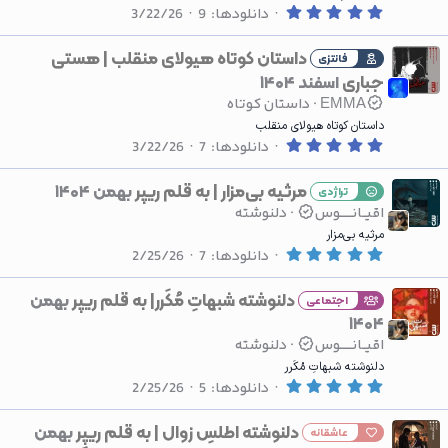
0
ه
دانلودها
9
3/22/26
.
0
0
داستان کوتاه هیولای منقلب | هستی
فانتزی
س
جباری
اسفند ۱۴۰۴
ت
ا
EMMA
داستان کوتاه
ر
ه
داستان کوتاه هیولای منقلب
0
دانلودها
7
3/22/26
.
0
0
مرثیه بی‌مزار | به قلم ریپر
بهمن ۱۴۰۴
تراژدی
س
اقیــانــــــوس
دلنوشته
ت
ا
مرثیه بی‌مزار
ر
5
ه
دانلودها
7
2/25/26
.
0
0
دلنوشته شبهاتِ مُکَرر| به قلم ریپر
بهمن
اجتماعی
س
۱۴۰۴
ت
ا
اقیــانــــــوس
دلنوشته
ر
ه
دلنوشته شبهاتِ مُکَرر
5
دانلودها
5
2/25/26
.
0
0
دلنوشته اطلسِ زوال | به قلم ریپِر
بهمن
عاشقانه
س