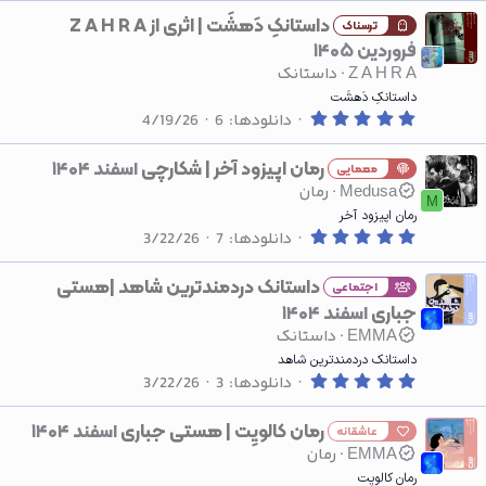
0
0
داستانکِ دَهشَت | اثری از ‌Z A H R A
ترسناک
س
فروردین ۱۴۰۵
ت
ا
Z A H R A
داستانک
ر
ه
داستانکِ دَهشَت
0
دانلودها
6
4/19/26
.
0
0
رمان اپیزود آخر | شکارچی
اسفند ۱۴۰۴
معمایی
س
Medusa
رمان
ت
M
ا
رمان اپیزود آخر
ر
0
ه
دانلودها
7
3/22/26
.
0
0
داستانک دردمندترین شاهد |هستی
اجتماعی
س
جباری
اسفند ۱۴۰۴
ت
ا
EMMA
داستانک
ر
ه
داستانک دردمندترین شاهد
0
دانلودها
3
3/22/26
.
0
0
رمان کالویِت | هستی جباری
اسفند ۱۴۰۴
عاشقانه
س
EMMA
رمان
ت
ا
رمان کالویِت
ر