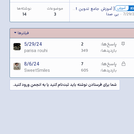
آموزش
موضوعات
نوشته‌ها
[ آموزش جامع تدوین Inshot ]
14
3
7/29/
بی صدا
فیلترها
چ
پاسخ‌ها
2
5/29/24
س
بازدیدها
349
parisa rouhi
ب
ا
ق
پاسخ‌ها
7
8/6/24
ف
ن
بازدیدها
605
SweetSmiles
ل
ش
شما برای فرستادن نوشته باید ثبت‌نام کنید یا به انجمن ورود کنید.
د
ه