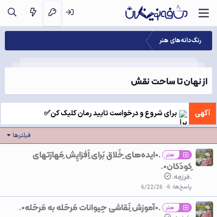
رنگ‌دانه‌های هنر
از نهان تا ساحت نقش
آگهی
برای شروع و درخواست تایید رمان کلیک کن✅
فیلترها
.•ایده‌های ِخَلاق بَرای ِاَفزایِش ِمَهارَتهای
هنر
ِکودَکان•.
.مَرزمِه.
پاسخ‌ها
6
6/22/26
.•آموزش ِنَقاشی‌ حِیوانات مَرحَله به مَرحَله•.
هنر