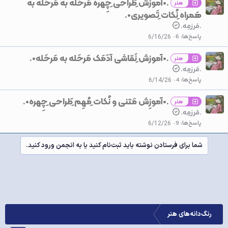
.•آموزش ِطَراحی ِچِهره مَرحَله به مَرحَله به
هنر
هَمراه ِنُکات ِتَصویری•.
.مَرزمِه.
پاسخ‌ها
6
6/16/26
.•آموزش ِنَقاشی‌ آدَمَک‌ مَرحَله به مَرحَله•.
هنر
.مَرزمِه.
پاسخ‌ها
4
6/14/26
.•آموزِش مَتنی و نُکات ِمُهِم ِطَراحی ِچِهره•.
هنر
.مَرزمِه.
پاسخ‌ها
9
6/12/26
شما برای فرستادن نوشته باید ثبت‌نام کنید یا به انجمن ورود کنید.
رنگ‌دانه‌های هنر