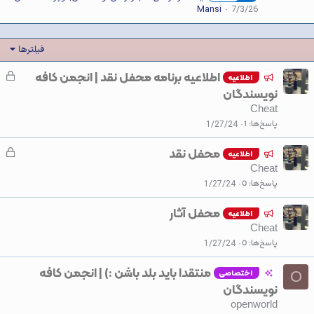
Mansi
7/3/26
فیلترها
اطلاعیه برنامه محفل نقد | انجمن کافه
ق
اطلاعیه
ف
نویسندگان
ل
Cheat
ش
پاسخ‌ها
1
1/27/24
د
محفل نقد
ق
ه
اطلاعیه
ف
Cheat
ل
پاسخ‌ها
0
1/27/24
ش
محفل آثار
د
اطلاعیه
Cheat
ه
پاسخ‌ها
0
1/27/24
منتقدا باید بلد باشن :) | انجمن کافه
اختصاصی
O
نویسندگان
openworld