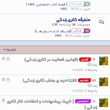
قفسه کتاب
[ قفسه کتاب اختصاصی HIIIS ]
امروز در 10:19
HIIIS
متفرقه گالری زندگی
موضوعات
26
نوشته‌ها
2.1K
همگانی
[اِعتِـــرافِ کِتــاب‌خـــوان‌هــــا]
دیروز ساعت 06:51
HIIIS
فیلترها
(قوانین فعالیت در گالری زندگی)
ق
چ
قوانین
ف
س
یمنا
ل
ب
پاسخ‌ها
0
1/16/24
ش
ا
(افتتاحیه ی بخش گالری زندگی)
ق
چ
د
ن
اطلاعیه
ف
س
یمنا
ه
ل
ب
پاسخ‌ها
0
1/16/24
ش
ا
[ تاپیک پیشنهادات و انتقادات تالار گالری
چ
د
ن
اختصاصی
س
زندگی ]
ه