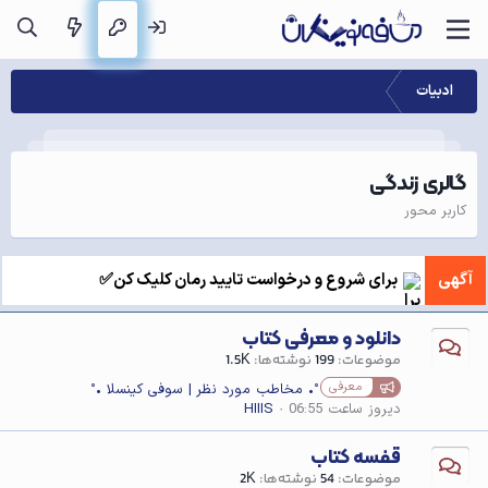
ادبیات
گالری زندگی
کاربر محور
آگهی
برای شروع و درخواست تایید رمان کلیک کن✅
دانلود و معرفی کتاب
موضوعات
199
نوشته‌ها
1.5K
معرفی
°• مخاطب مورد نظر | سوفی کینسلا •°
دیروز ساعت 06:55
HIIIS
قفسه کتاب
موضوعات
54
نوشته‌ها
2K