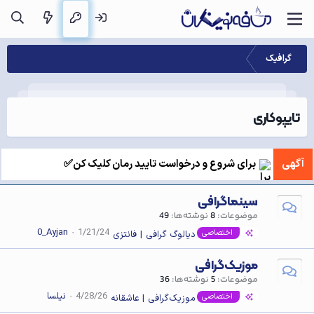
گرافیک
تایپوکاری
آگهی
برای شروع و درخواست تایید رمان کلیک کن✅
سینماگرافی
موضوعات
8
نوشته‌ها
49
0_Ayjan
1/21/24
اختصاصی
دیالوگ گرافی | فانتزی
موزیک‌گرافی
موضوعات
5
نوشته‌ها
36
4/28/26
نیلسا
اختصاصی
موزیک‌گرافی | عاشقانه