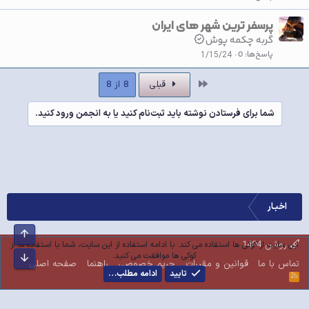
پرسفر ترین شهر های ایران
گربه چکمه پوش
پاسخ‌ها
0
1/15/24
اول
قبلی
8 از 8
شما برای فرستادن نوشته باید ثبت‌نام کنید یا به انجمن ورود کنید.
اخبـار
بالا
روشن 1404
این سایت از کوکی ها استفاده می کند. با ادامه استفاده از این سایت، شما با استفاده ما از
کوکی ها موافقت می کنید.
پایین
تماس با ما
قوانین و مقررات
حریم خصوصی
راهنما
صفحه اصلی
تایید
ادامه مطلب…
R
S
S