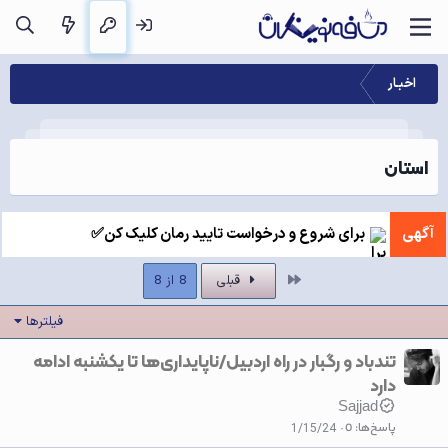
اخبـار
استان
آگهی
برای شروع و درخواست تایید رمان کلیک کن✅
اول
قبلی
8 از 8
فیلترها
تندباد و رگبار در راه اردبیل/ناپایداری‌ها تا یکشنبه ادامه
دارد
Sajjad
پاسخ‌ها
0
1/15/24