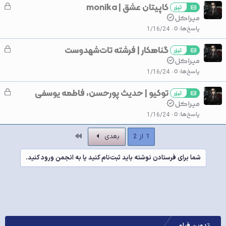
کاپیتان عشق | monika
ق
د
تیزر
ف
میـراڪل
ه
ل
پاسخ‌ها
0
1/16/24
ش
گناهکار | فرشته تات‌شهدوست
ق
د
تیزر
ف
میـراڪل
ه
ل
پاسخ‌ها
0
1/16/24
ش
توکیو | حدیث پورحسن، فاطمه یوسفی
ق
د
تیزر
ف
میـراڪل
ه
ل
پاسخ‌ها
0
1/16/24
ش
د
آخر
1 از 2
بعدی
ه
شما برای فرستادن نوشته باید ثبت‌نام کنید یا به انجمن ورود کنید.