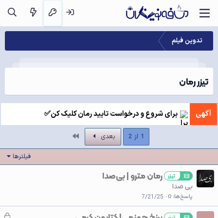
تدوین فیلم
تیزر رمان
آگهی
برای شروع و درخواست تایید رمان کلیک کن✅
آخر
1 از 2
بعدی
فیلترها
رمان مترو | بی‌صدا
تیزر
بی صدا
پاسخ‌ها
0
7/21/25
برزخ جهنمی| کتایون کرمی
ق
تیزر