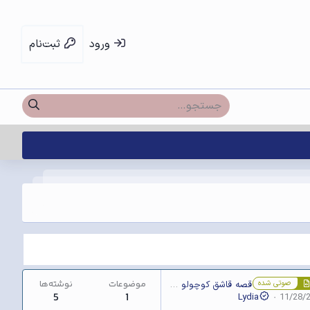
ورود
ثبت‌نام
صوتی شده
موضوعات
نوشته‌ها
قصه قاشق کوچولو • گوینده چکاوک
5
1
Lydia
11/28/