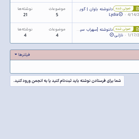
صوتی شده
موضوعات
نوشته‌ها
دلنوشته باوان | گوینده ریحانه اصلانی
21
5
Lydia
4/14/
صوتی شده
موضوعات
نوشته‌ها
دلنوشته [سهراب سپهری]
4
4
1/17/
نازلـی
فیلترها
شما برای فرستادن نوشته باید ثبت‌نام کنید یا به انجمن ورود کنید.