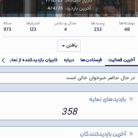
تاریخ ثبت‌نام
7/12/25
آخرین بازدید
4/4/26
نوشته‌ها
پسندها
مدال و نشان
امتیازها
سکه
973
123
4
232
48
یافتن
آخرین فعالیت
فرستادن‌ها
درباره
کاربران بازدیدکننده از نمایه شما
در حال حاضر خبرخوان خالی است.
بازدیدهای نمایه
358
آخرین بازدیدکنندگان