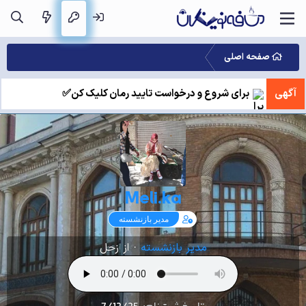
صفحه اصلی
آگهی
برای شروع و درخواست تایید رمان کلیک کن✅
Meli.ka
مدیر بازنشسته
مدیر بازنشسته
·
از
زحل