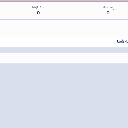
پسندها
امتیازها
0
0
یه شما