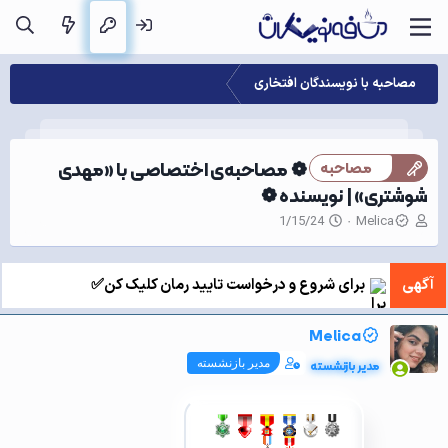
مصاحبه با نویسندگان افتخاری
❁ مصاحبه‌ی اختصاصی با «مهدی
مصاحبه
شوشتری» | نویسنده ❁
ن
ت
1/15/24
Melica
و
ا
ی
ر
س
ی
آگهی
برای شروع و درخواست تایید رمان کلیک کن✅
ن
خ
د
ش
ه
ر
Melica
م
و
و
ع
مدیر بازنشسته
مدیر بازنشسته
ض
و
ع