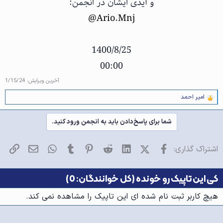
و آیدی ایشان در انجمن:
@Ario.Mnj
1400/8/25
00:00
آخرین ویرایش:
1/15/24
امیر احمد
و
ا
ک
شما برای پاسخ‌دادن باید به انجمن ورود کنید.
ن
ش‌
ه
فیسبوک
X (Twitter)
LinkedIn
Reddit
Pinterest
Tumblr
WhatsApp
ایمیل
پیو
اشتراک گذاری:
ا
[
ی
پ
کی این تاپیک رو خونده (کل خوانندگان: 0)
س
ن
هیچ کاربر ثبت نام شده ای این تاپیک را مشاهده نمی کند.
د
ه
ا
]