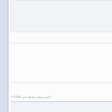
 در تیم کاربلد دوبله به موارد زیر توجه
آخرین ویرایش توسط مدیر:
1/15/24