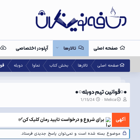
صفحه اصلی
تالارها
آپلودر اختصاصی
صفحه اصلی
تالارها
بخش کتاب
نماوا
دوبله
قوا
●○قوانین تیم دوبله○●
ن
ت
1/15/24
Melica
و
ا
ی
ر
س
ی
آگهی
برای شروع و درخواست تایید رمان کلیک کن✅
ن
خ
د
ش
ه
ر
موضوع بسته شده است و نمی‌توان پاسخ جدیدی فرستاد.
م
و