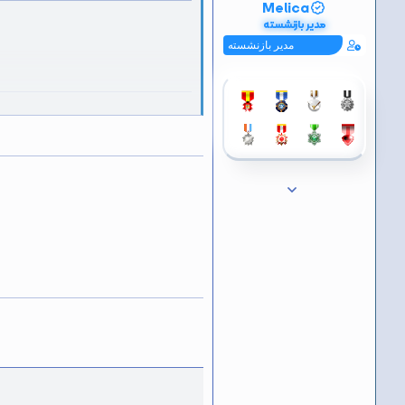
پ
Melica
س
مدیر بازنشسته
ن
د
مدیر بازنشسته
ه
ا
]
:
ضمن تشکر از همکاری شم