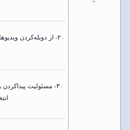
۲- از دوبله‌کردن ویدی
●
۳- مسئولیت پیداکردن و
●
انت