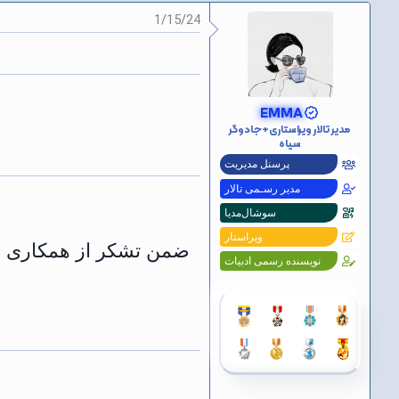
و
ع
1/15/24
ض
و
ع
EMMA
مدیر تالار ویراستاری+جادوگر
سیاه
پرسنل مدیریت
مدیر رسـمی تالار
سوشال‌مدیا
ویراستار
ضمن تشکر از همکاری شم
نویسنده رسمی ادبیات