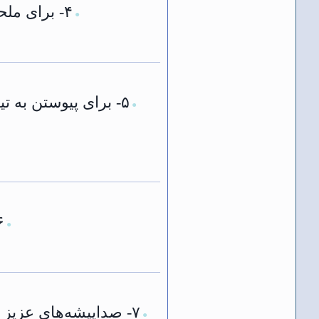
۴- برای ملحق‌شدن به تیم دوبله، داشتن رنک و رنگ در انجمن‌های همکار مشکلی ایجاد نمی‌کند!
●
۵- برای پیوستن به 
●
۶- پس از دوبله‌ی 5 کلیپ، رنک ثابت 
●
●