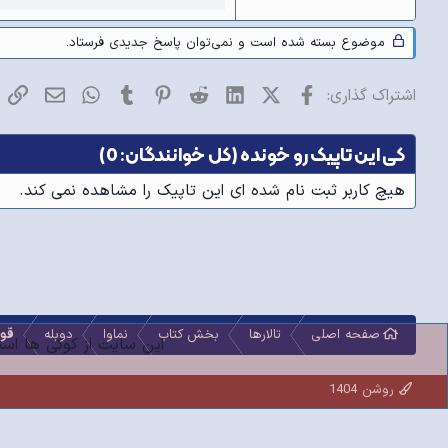
۲- از دوبله‌کردن 
●
موضوع بسته شده است و نمی‌توان پاسخ جدیدی فرستاد.
فیسبوک
X (Twitter)
LinkedIn
Reddit
Pinterest
Tumblr
WhatsApp
ایمیل
پی
اشتراک گذاری:
کی این تاپیک رو خونده (کل خوانندگان: 0)
۳- مسئولیت پیداکرد
●
هیچ کاربر ثبت نام شده ای این تاپیک را مشاهده نمی کند.
کلیپ ا
۴- برای ملحق‌شدن به تیم دوبله، داشتن رنک و رنگ در انجمن‌های همکار مشکلی ایجاد نمی‌کند!
●
صفحه اصلی
تالارها
بخش کتاب
نماوا
دوبله
قوا
این سایت از کوکی ها استف
روشن 1404
۵- برای پیوستن به 
●