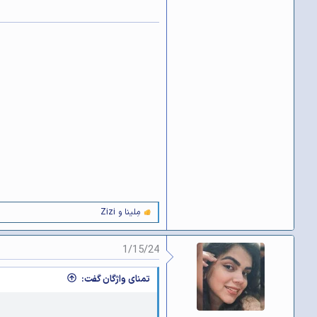
مِلینا
و
Zizi
و
ا
ک
1/15/24
ن
ش‌
ه
تمنای واژگان گفت:
ا
[
ی