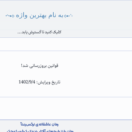
به نام بهترین واژه
•°•●◇
◇●•°•
کلیک کنید تا گسترش یابد...
ا صداپیشه‌های خوش‌ذوق، خواهشمندیم برای فعالیت
کنید:
قوانین بروزرسانی شد!
تاریخ ویرایش: 1402/9/4
۱- از ارسال اسپم و هرزنامه در تاپیک‌ها خودداری کنید!
●
رمان عاشقانه‌ی نرگس‌رعنآ
رمان‌ طنز طرح‌های آفتاب‌زده از یک‌شهر کوچک