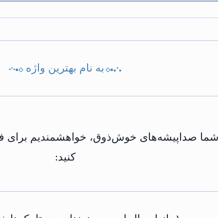
به نام بهترین واژه
•°•●◇
◇●•°•
ا صداپیشه‌های خوش‌ذوق، خواهشمندیم برای فعالیت
کنید: