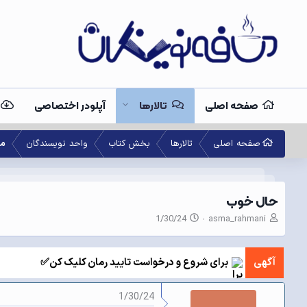
صفحه اصلی
تالارها
آپلودر اختصاصی
صفحه اصلی
تالارها
بخش کتاب
واحد نویسندگان
مت
حال خوب
ن
ت
1/30/24
asma_rahmani
و
ا
ی
ر
س
ی
آگهی
برای شروع و درخواست تایید رمان کلیک کن✅
ن
خ
د
ش
ه
ر
1/30/24
م
و