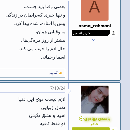
A
و
ع
بعضی وقتا باید جست،
ض
و
و تنها چیزی که‌برایمان در زندگی
ع
پیش پا افتاده، شده پیدا کرد.
asma_rahmani
یه وقتایی همان،
کاربر انجمن
بیشتر از روز مره‌گی‌ها ،
حال آدم را خوب می کند.
اسما رحمانی
آســرِه¡
و
ا
ک
7/10/24
ن
ش‌
ه
لازم نیست توی این دنیا
ا
دنبال زیبایی
[
ی
امید و عشق بگردی
پ
یاسمن بهادری
س
تو فقط کافیه
شاعـر
ن