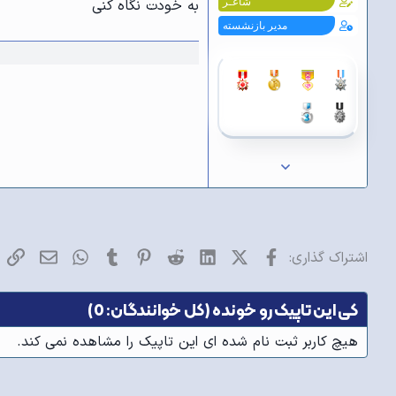
د
به خودت نگاه کنی
شاعـر
ه
مدیر بازنشسته
ا
]
:
فیسبوک
X (Twitter)
LinkedIn
Reddit
Pinterest
Tumblr
WhatsApp
ایمیل
پی
اشتراک گذاری:
کی این تاپیک رو خونده (کل خوانندگان: 0)
هیچ کاربر ثبت نام شده ای این تاپیک را مشاهده نمی کند.