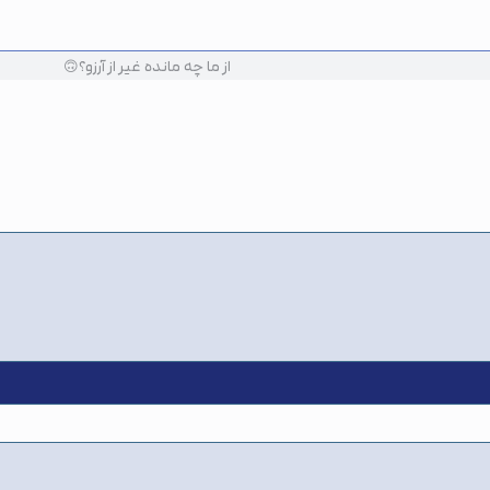
از ما چه مانده غیر از آرزو؟🙃​
وند