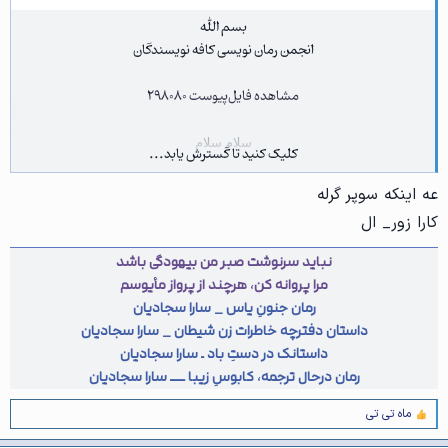
بسم الله
انجمن رمان نویسی کافه نویسندگان
مشاهده فایل‌پیوست 298080
سلام سلام
کلیک کنید تا گسترش یابد...
من اومدم با دومین چالش حدس شخصیت کمیک -shadi_
عه اینکه سوپر گرله
این شما و این هم ......
من نمی گم شما باید بگید :naughty2:
کارا زور_ ال
دو تا اسم داره دوتاشم می خوام ازتون
نباید سرنوشت صبر من بیهودگی باشد
کاملا تو تصویر مشخصه ولی یه توضیح کوچیک هم می دم:
مرا پروانه کن، هرچند از پرواز مأیوسم
رمان جنونِ یاس _ سارا سجادیان
دختر عموی بیولوژیکی سوپر منه :)
داستان دفترچه خاطرات زن شیطان _ سارا سجادیان
داستانک در دستِ باد ـ سارا سجادیان
رمان درحال ترجمه، کابوسِ زیبا ـــــ سارا سجادیان
ماه تی تی
و
ا