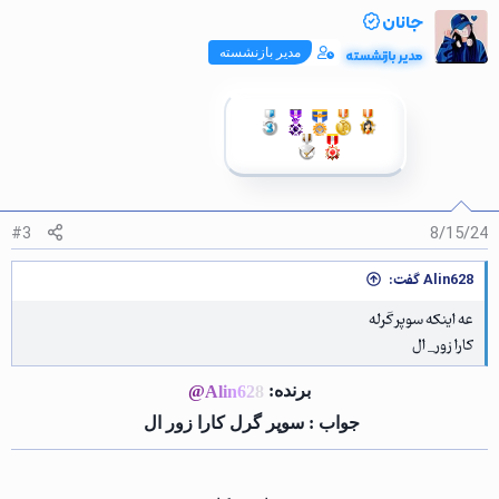
ک
جانان
ن
ش‌
مدیر بازنشسته
مدیر بازنشسته
ه
ا
[
ی
پ
س
ن
د
ه
ا
#3
8/15/24
]
:
Alin628 گفت:
عه اینکه سوپر گرله
کارا زور_ ال
برنده:
@Alin628
جواب : سوپر گرل کارا زور ال