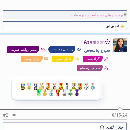
💗
ترجمه رمان تمام اسرار پیچیده‌ات
ماه تی تی
و
ا
ک
Asemoon
ن
ش‌
پرسنل مدیریت
مدیر روابط عمومی
مدیر روابط عمومی
ه
ا
گرافیست
ناظر همراه
ژورنالیست
[
ی
تیم‌تعیین‌سطح
پ
س
ن
د
ه
ا
]
:
#2
8/15/24
جانان گفت: