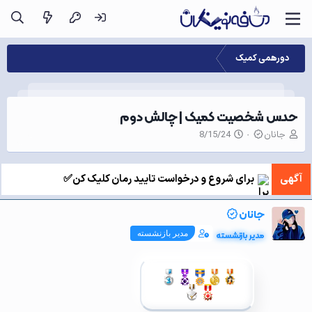
دورهمی کمیک
حدس شخصیت کمیک | چالش دوم
ن
ت
جانان
8/15/24
و
ا
ی
ر
س
ی
آگهی
برای شروع و درخواست تایید رمان کلیک کن✅
ن
خ
د
ش
ه
ر
جانان
م
و
و
ع
مدیر بازنشسته
مدیر بازنشسته
ض
و
ع