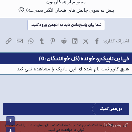
ممنونم از همکاریتون
🙁
پیش به سوی چالش های هیجان انگیز بعدی...6t_
شما برای پاسخ‌دادن باید به انجمن ورود کنید.
فیسبوک
X (Twitter)
LinkedIn
Reddit
Pinterest
Tumblr
WhatsApp
ایمیل
پیو
اشتراک گذاری:
کی این تاپیک رو خونده (کل خوانندگان: 0)
هیچ کاربر ثبت نام شده ای این تاپیک را مشاهده نمی کند.
دورهمی کمیک
بالا
روشن 1404
این سایت از کوکی ها استفاده می کند. با ادامه استفاده از این سایت، شما با استفاده ما از
کوکی ها موافقت می کنید.
پایین