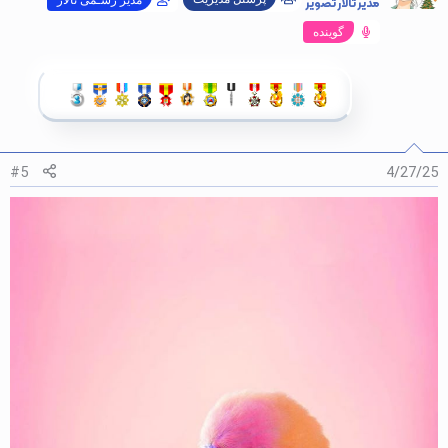
مدیر تالار تصویر
گوینده
#5
4/27/25