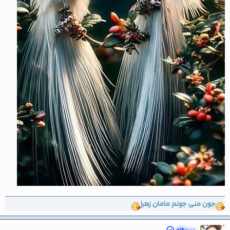
جون منی جونم مامان زهرا