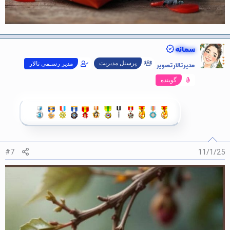
سمانه
پرسنل مدیریت
مدیر تالار تصویر
مدیر رسـمی تالار
گوینده
#7
11/1/25