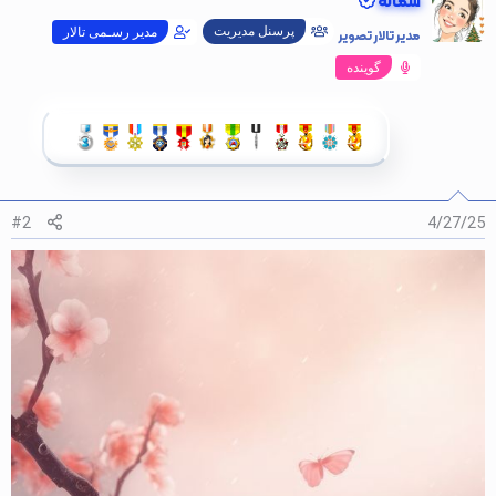
سمانه
پرسنل مدیریت
مدیر تالار تصویر
مدیر رسـمی تالار
گوینده
#2
4/27/25