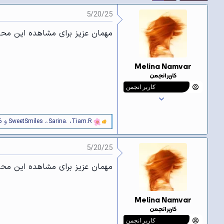
و
ع
5/20/25
ض
و
مهمان عزیز برای مشاهده این محتو
ع
Melina Namvar
کاربر انجمن
کاربر انجمن
Tiam.R
،
.Sarina.
،
SweetSmiles
و 16 کاربر دیگر
و
ا
ک
5/20/25
ن
ش‌
ه
مهمان عزیز برای مشاهده این محتو
ا
[
ی
پ
Melina Namvar
س
کاربر انجمن
ن
د
کاربر انجمن