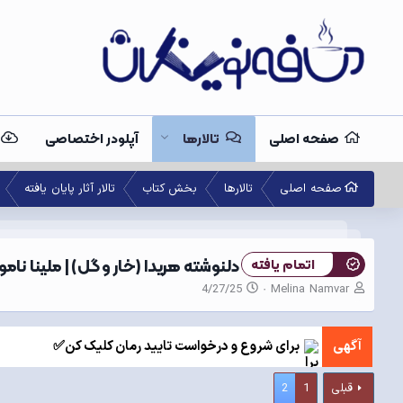
صفحه اصلی
تالارها
آپلودر اختصاصی
صفحه اصلی
تالارها
بخش کتاب
تالار آثار پایان یافته
دلنوشته هریدا (خار و گل) | ملینا نامو
اتمام یافته
ن
ت
4/27/25
Melina Namvar
و
ا
ی
ر
س
ی
آگهی
برای شروع و درخواست تایید رمان کلیک کن✅
ن
خ
د
ش
ه
ر
قبلی
1
2
م
و