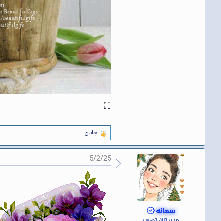
جانان
و
ا
ک
5/2/25
ن
ش‌
ه
ا
[
ی
پ
سمانه
س
مدیر تالار تصویر