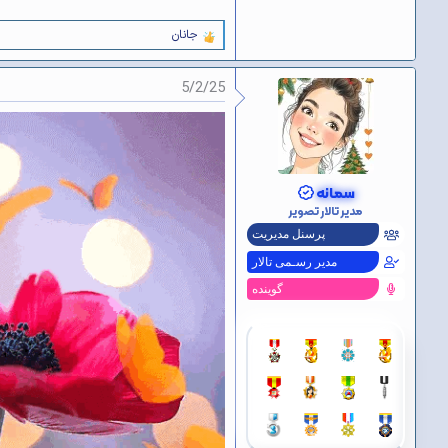
جانان
و
ا
ک
5/2/25
ن
ش‌
ه
ا
[
ی
پ
سمانه
س
مدیر تالار تصویر
ن
د
پرسنل مدیریت
ه
مدیر رسـمی تالار
ا
]
گوینده
: