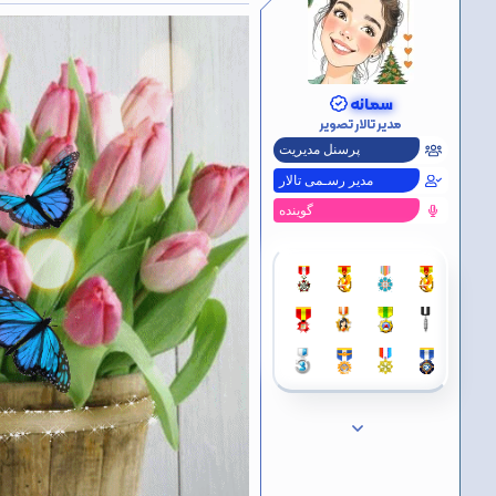
ش‌
ه
ا
[
ی
پ
سمانه
س
مدیر تالار تصویر
ن
د
پرسنل مدیریت
ه
مدیر رسـمی تالار
ا
]
گوینده
: