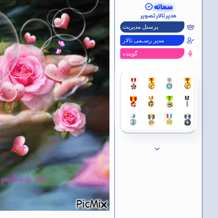
پ
سمانه
س
مدیر تالار تصویر
ن
د
پرسنل مدیریت
ه
مدیر رسـمی تالار
ا
]
گوینده
: