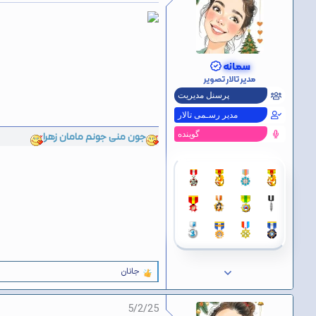
و
ع
ض
و
ع
سمانه
مدیر تالار تصویر
پرسنل مدیریت
مدیر رسـمی تالار
جون منی جونم مامان زهرا
گوینده
جانان
و
ا
ک
5/2/25
ن