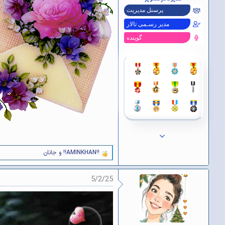
ن
د
پرسنل مدیریت
ه
مدیر رسـمی تالار
ا
]
گوینده
:
!!AMINKHAN!!
و
جانان
و
ا
ک
5/2/25
ن
ش‌
ه
ا
[
ی