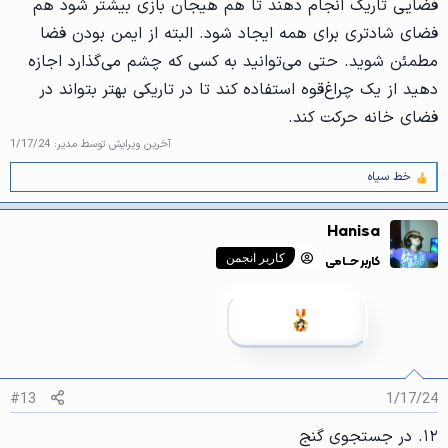
فضایی تاریک انجام دهند تا هم هیجان بازی بیشتر شود هم
فضای شادتری برای همه ایجاد شود. البته از ایمن بودن فضا
مطمئن شوید. حتی می‌توانید به کسی که چشم می‌گذارد اجازه
دهید از یک چراغ‌قوه استفاده کند تا در تاریکی بهتر بتواند در
فضای خانه حرکت کند.
آخرین ویرایش توسط مدیر:
1/17/24
خط سیاه
و
ا
ک
Hanisa
ن
ش‌
کاربر حــامی
کاربر انجمن
ه
ا
[
ی
پ
س
ن
د
ه
#13
1/17/24
ا
]
۱۲. در جستجوی گنج
: