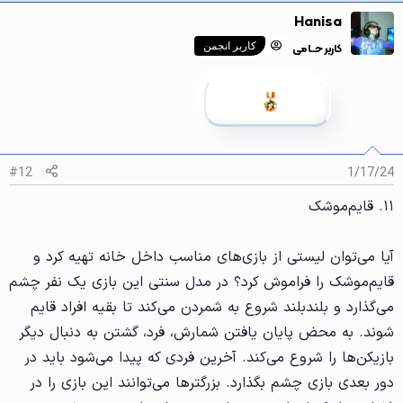
ک
Hanisa
ن
ش‌
کاربر حــامی
کاربر انجمن
ه
ا
[
ی
پ
س
ن
د
ه
#12
1/17/24
ا
]
۱۱. قایم‌موشک
:
آیا می‌توان لیستی از بازی‌های مناسب داخل خانه تهیه کرد و
قایم‌موشک را فراموش کرد؟ در مدل سنتی این بازی یک نفر چشم
می‌گذارد و بلندبلند شروع به شمردن می‌کند تا بقیه افراد قایم
شوند. به محض پایان یافتن شمارش، فرد، گشتن به دنبال دیگر
بازیکن‌ها را شروع می‌کند. آخرین فردی که پیدا می‌شود باید در
دور بعدی بازی چشم‌ بگذارد. بزرگترها می‌توانند این بازی را در