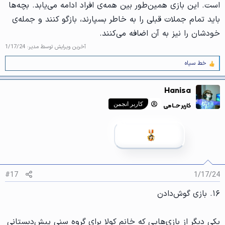
است. این بازی همین‌طور بین همه‌ی افراد ادامه می‌یابد. بچه‌ها
باید تمام جملات قبلی را به خاطر بسپارند، بازگو کنند و جمله‌ی
خودشان را نیز به آن اضافه می‌کنند.
آخرین ویرایش توسط مدیر:
1/17/24
خط سیاه
و
ا
ک
Hanisa
ن
ش‌
کاربر حــامی
کاربر انجمن
ه
ا
[
ی
پ
س
ن
د
ه
#17
1/17/24
ا
]
۱۶. بازی گوش‌دادن
:
یکی دیگر از بازی‌هایی که خانم کولا برای گروه سنی پیش‌دبستانی