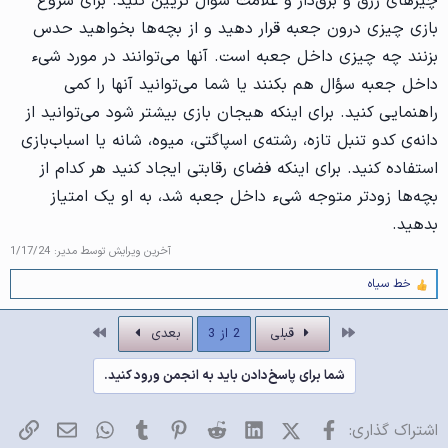
چیزهای زرق و برق‌دار و علامت سؤال تزیین کنید. برای شروع
بازی چیزی درون جعبه قرار دهید و از بچه‌ها بخواهید حدس
بزنند چه چیزی داخل جعبه است. آنها می‌توانند در مورد شیء
داخل جعبه سؤال هم بکنند یا شما می‌توانید آنها را کمی
راهنمایی کنید. برای اینکه هیجان بازی بیشتر شود می‌توانید از
دانه‌ی کدو تنبل تازه، رشته‌ی اسپاگتی، میوه، شانه یا اسباب‌بازی
استفاده کنید. برای اینکه فضای رقابتی ایجاد کنید هر کدام از
بچه‌ها زودتر متوجه شیء داخل جعبه شد، به او یک امتیاز
بدهید. ‌
آخرین ویرایش توسط مدیر:
1/17/24
خط سیاه
و
ا
ک
اول
آخر
قبلی
2 از 3
بعدی
ن
ش‌
ه
شما برای پاسخ‌دادن باید به انجمن ورود کنید.
ا
[
ی
فیسبوک
X (Twitter)
LinkedIn
Reddit
Pinterest
Tumblr
WhatsApp
ایمیل
پیو
اشتراک گذاری:
پ