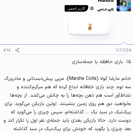
Hanisa
ن
ش‌
کاربر حــامی
کاربر انجمن
ه
ا
[
ی
پ
س
ن
د
ه
#16
1/17/24
ا
]
۱۵. بازی حافظه یا جمله‌سازی
:
خانم مارشا کولا (Marsha Colla)، مربی پیش‌دبستانی و مادربزرگ
سه نوه، چند بازی خلاقانه ابداع کرده که هم سرگرم‌کننده و
نشاط‌آور است هم ذهن بچه‌ها را به چالش می‌کشد. از بچه‌ها
بخواهید دور هم روی زمین بنشینند. اولین بازیکن می‌گوید: برای
پیک‌نیک در سبد یک … گذاشته‌ام، سپس چیزی را می‌گوید که
دوست دارد. حالا بازیکن بعدی باید جمله‌ی نفر اول را تکرار کند و
بعد چیزی را بگوید که خودش برای پیک‌نیک در سبد گذاشته