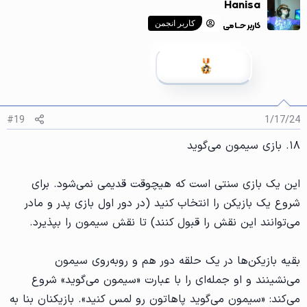
Hanisa
ن
ش‌
کاربر حــامی
کاربر انجمن
ه
ا
[
ی
پ
س
ن
د
ه
#19
1/17/24
ا
]
۱۸. بازی سیمون می‌گوید
:
این یک بازی سنتی است که هیچوقت قدیمی نمی‌شود. برای
شروع یک بازیکن را انتخاب کنید (در دور اول بازی پدر و مادر
می‌توانند این نقش را قبول کنند) تا نقش سیمون را بپذیرد.
بقیه بازیکن‌ها در یک حلقه دور هم و روبه‌روی سیمون
می‌نشینند و او جمله‌ای را با عبارت «سیمون می‌گوید» شروع
می‌کند: «سیمون می‌گوید پاهاتون رو لمس کنید». بازیکنان بنا به