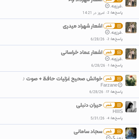
.مَرزمِه.
ه
پاسخ‌ها
2
امروز در 14:21
اشعار شهراد میدری
شعر
.مَرزمِه.
پاسخ‌ها
2
6/28/26
اشعار عماد خراسانی
شعر
.مَرزمِه.
پاسخ‌ها
1
6/28/26
خوانش صحیح غزليات حافظ + صوت ♪
شعر
Farzane
پاسخ‌ها
17
6/28/26
حیران دنبلی
شعر
HIIIS
پاسخ‌ها
4
5/31/26
سجاد سامانی
شعر
نهنــگ