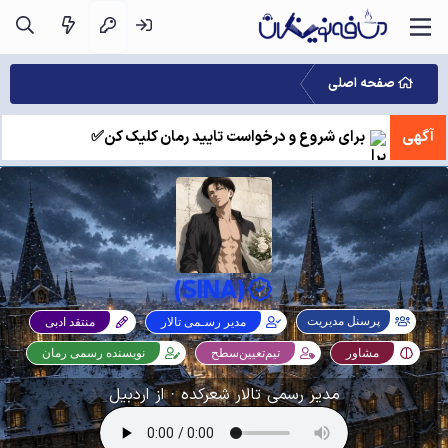
صفحه اصلی
آگهی
برای شروع و درخواست تایید رمان کلیک کن✅
(SINA)
پرسنل مدیریت
مدیر رسـمی تالار
منتقد ادبی
مشاور
تیم‌تعیین‌سطح
نویسنده رسمی رمان
مدیر رسمی تالار شعرکده
·
از
اردبیل