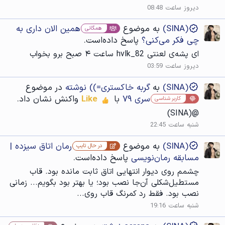
دیروز ساعت 08:48
(SINA)
به موضوع
همین الان داری به
همگانی
چی فکر می‌کنی؟
پاسخ داده‌است.
ای پشه‌ی لعنتی hvlk_82 ساعت ۴ صبح برو بخواب
دیروز ساعت 03:59
(SINA)
به
گربه خاکستری=)) نوشته
در موضوع
سری ۷۹
با
Like
واکنش نشان داد.
کاربر شناسی
@(SINA)
شنبه ساعت 22:45
(SINA)
به موضوع
رمان اتاق سیزده |
در حال تایپ
مسابقه رمان‌نویسی
پاسخ داده‌است.
چشمم روی دیوار انتهایی اتاق ثابت مانده بود. قاب
مستطیل‌شکلی آن‌جا نصب بود؛ یا بهتر بود بگویم... زمانی
نصب بود. فقط رد کمرنگ قاب روی...
شنبه ساعت 19:16