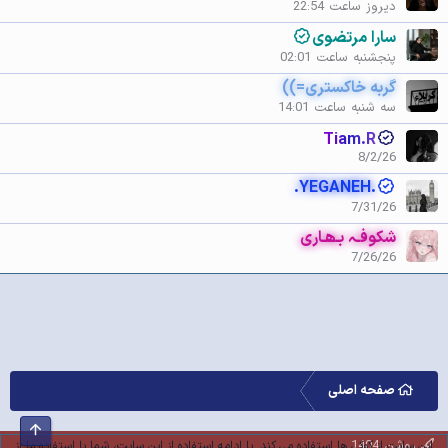
دیروز ساعت 22:54
سارا مرتضوی
پنجشنبه ساعت 02:01
گربه خاکستری=))
سه شنبه ساعت 14:01
Tiam.R
8/2/26
.YEGANEH.
7/31/26
شکوفـہ بـھـاری
7/26/26
صفحه اصلی
بالا
روشن 1404
این سایت از کوکی ها استفاده می کند. با ادامه استفاده از این سایت، شما با استفاده ما از