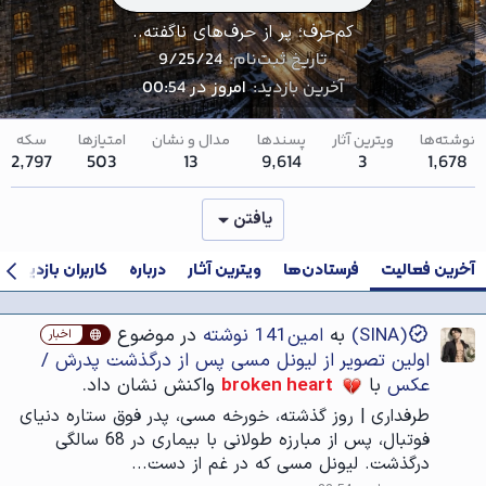
کم‌حرف؛ پر از حرف‌های ناگفته..
تاریخ ثبت‌نام
9/25/24
آخرین بازدید
امروز در 00:54
نوشته‌ها
ویترین آثار
پسندها
مدال و نشان
امتیازها
سکه
2,797
503
13
9,614
3
1,678
یافتن
آخرین فعالیت
فرستادن‌ها
ویترین آثار
درباره
کاربران بازدیدکنن
(SINA)
به
امین141 نوشته
در موضوع
اخبار
اولین تصویر از لیونل مسی پس از درگذشت پدرش /
عکس
با
broken heart
واکنش نشان داد.
طرفداری | روز گذشته، خورخه مسی، پدر فوق ستاره دنیای
فوتبال، پس از مبارزه طولانی با بیماری در 68 سالگی
درگذشت. لیونل مسی که در غم از دست...