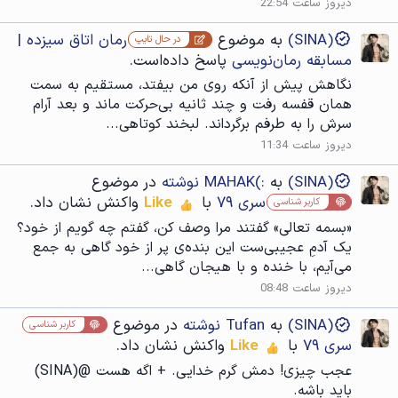
دیروز ساعت 22:54
(SINA)
به موضوع
رمان اتاق سیزده |
در حال تایپ
مسابقه رمان‌نویسی
پاسخ داده‌است.
نگاهش پیش از آنکه روی من بیفتد، مستقیم به سمت
همان قفسه رفت و چند ثانیه بی‌حرکت ماند و بعد آرام
سرش را به طرفم برگرداند. لبخند کوتاهی...
دیروز ساعت 11:34
(SINA)
به
:)MAHAK نوشته
در موضوع
سری ۷۹
با
Like
واکنش نشان داد.
کاربر شناسی
«بسمه تعالی» گفتند مرا وصف کن، گفتم چه گویم از خود؟
یک آدمِ عجیبی‌ست این بنده‌ی پر از خود گاهی به جمع
می‌آیم، با خنده و با هیجان گاهی...
دیروز ساعت 08:48
(SINA)
به
Tufan نوشته
در موضوع
کاربر شناسی
سری ۷۹
با
Like
واکنش نشان داد.
عجب چیزی! دمش گرم خدایی. + اگه هست @(SINA)
باید باشه.