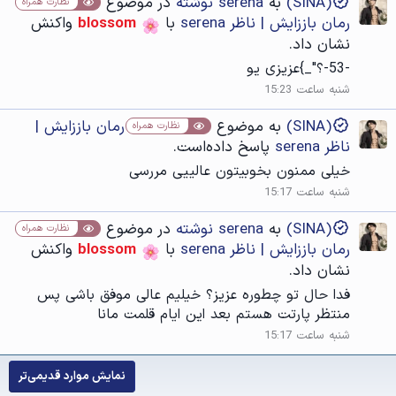
(SINA)
به
serena نوشته
در موضوع
نظارت همراه
رمان باززایش | ناظر serena
با
blossom
واکنش
نشان داد.
-53-؟"_}عزیزی یو
شنبه ساعت 15:23
(SINA)
به موضوع
رمان باززایش |
نظارت همراه
ناظر serena
پاسخ داده‌است.
خیلی ممنون بخوبیتون عالییی مررسی
شنبه ساعت 15:17
(SINA)
به
serena نوشته
در موضوع
نظارت همراه
رمان باززایش | ناظر serena
با
blossom
واکنش
نشان داد.
فدا حال تو چطوره عزیز؟ خیلیم عالی موفق باشی پس
منتظر پارتت هستم بعد این ایام قلمت مانا
شنبه ساعت 15:17
نمایش موارد قدیمی‌تر