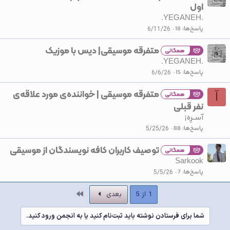
ف
اول
ل
.YEGANEH.
ش
پاسخ‌ها
18
6/11/26
د
متفرقه موسیقی| دیس با موزیک
ه
همگانی
.YEGANEH.
پاسخ‌ها
15
6/6/26
متفرقه موسیقی | خواننده‌ی مورد علاقه‌ی
همگانی
آ
نفر قبلی
آســرِه¡
پاسخ‌ها
88
5/25/26
توصیف کاربران کافه نویسندگان از موسیقی
همگانی
Sarkook
پاسخ‌ها
7
5/5/26
آخر
1 از 5
بعدی
شما برای فرستادن نوشته باید ثبت‌نام کنید یا به انجمن ورود کنید.