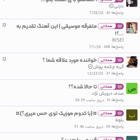
س
نازلـی
ب
پاسخ‌ها
42
7/28/26
ا
متفرقه موسیقی | این آهنگ تقدیم به
چ
ن
همگانی
س
...؟!
ب
BISEl
ا
پاسخ‌ها
208
7/1/26
ن
خواننده مورد علاقه شما ؟
چ
همگانی
س
گربه چکمه پوش
ب
پاسخ‌ها
27
12/23/25
ا
تا حالا شده؟؟
ن
همگانی
ص
صدف درویش نژاد
پاسخ‌ها
12
دیروز ساعت 06:39
¤{با کدوم موزیک توی حس میری؟}¤
همگانی
ب
بلوط
پاسخ‌ها
20
دیروز ساعت 01:46
قدیمی یا جدید؟
همگانی