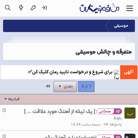
موسیقی
متفرقه و چالش موسیقی
آگهی
برای شروع و درخواست تایید رمان کلیک کن✅
آخر
1 از 5
بعدی
فیلترها
[ یک تیکه از آهنگ مورد علاقت ... ]
چ
همگانی
ب
س
بلوط
ب
پاسخ‌ها
145
جمعه ساعت 10:34
ا
احساستو با ی آهنگ بگو...
چ
ن
همگانی