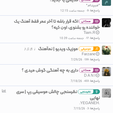
م
"مبینـامـ"
پاسخ‌ها
9
جمعه ساعت 12:15
اگه قرار باشه تا آخر عمر فقط آهنگ یک
همگانی
خواننده رو بشنوی، اون کیه؟
Tiam.R
پاسخ‌ها
17
جمعه ساعت 10:39
موزیک ویدیو | نمآهنگ♩♬♫♪
موسیقی
Farzane
پاسخ‌ها
139
7/29/26
داری به چه آهنگی گوش میدی ؟
همگانی
D A N I
پاسخ‌ها
433
7/18/26
نظرسنجی چالش موسیقی رپ | سری
ن
نظرسنجی
ظ
نهایی
ر
.YEGANEH.
س
پاسخ‌ها
3
7/15/26