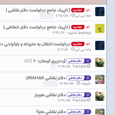
| تاپیک جامع درخواست دفتر نقاشی |
اطلاعیه
ماه تی تی
1/15/24
5
4
3
| تاپیک جامع درخواست دفتر خطاطی |
اطلاعیه
چ
چَڪاوڪِ سِـپید؛
1/15/24
درخواست انتقال به متروکه و بازگرادنی 
اطلاعیه
ماه تی تی
2/1/24
آرت‌دِیری آسِمان؛ 👩🏻‍🎨
دفتر نقاشی
7/13/25
Farzane
2
دفتر نقاشی MAHAK(:
دفتر نقاشی
.مَرزمِه.
4/26/26
6
5
4
دفتر نقاشی هویار
دفتر نقاشی
3/11/26
Farzane
دفتر نقاشی ماوآ؛
دفتر نقاشی