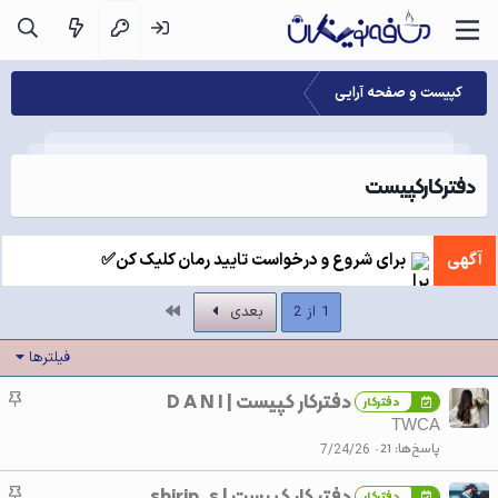
کپیست و صفحه آرایی
دفترکارکپیست
آگهی
برای شروع و درخواست تایید رمان کلیک کن✅
آخر
1 از 2
بعدی
فیلترها
دفترکار کپیست | D A N I
چ
دفترکار
س
TWCA
ب
پاسخ‌ها
21
7/24/26
ا
دفتر کار کپیست | shirin_s
چ
ن
دفترکار