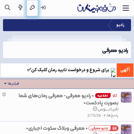
رادیو
رادیو معرفی
آگهی
برای شروع و درخواست تایید رمان کلیک کن✅
فیلترها
• رادیو معرفی- معرفی رمان‌های شما
چ
اطلاعیه
س
بصورت پادکست•
ب
اقیــانــــــوس
ا
پاسخ‌ها
4
2/15/26
ن
• معرفی وبلاگ سکوت اجباری•
رادیو معرفی