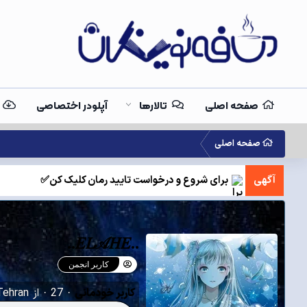
صفحه اصلی
تالارها
آپلودر اختصاصی
صفحه اصلی
آگهی
برای شروع و درخواست تایید رمان کلیک کن✅
..𝐸𝐿𝒜𝐻𝐸..
کاربر انجمن
کاربر خودمانی
·
27
·
از
Tehran