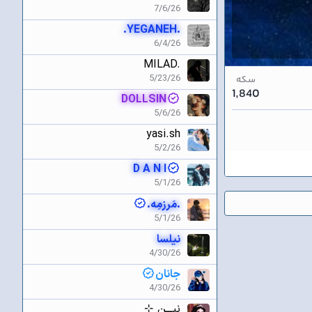
7/6/26
.YEGANEH.
6/4/26
MILAD.
5/23/26
سکه
1,840
DOLLSIN
5/6/26
yasi.sh
5/2/26
D A N I
5/1/26
.مَرزمِه.
5/1/26
نیلسا
4/30/26
جانان
4/30/26
نیـــن ⊹