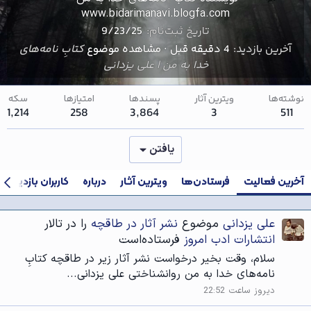
www.bidarimanavi.blogfa.com
تاریخ ثبت‌نام
9/23/25
آخرین بازدید
4 دقیقه قبل
·
مشاهده موضوع
کتابِ نامه‌های
خدا به من | علی یزدانی
نوشته‌ها
ویترین آثار
پسندها
امتیازها
سکه
1,214
258
3,864
3
511
یافتن
آخرین فعالیت
فرستادن‌ها
ویترین آثار
درباره
کاربران بازدیدکنن
علی یزدانی
موضوع
نشر آثار در طاقچه
را در تالار
انتشارات ادب امروز
فرستاده‌است
سلام، وقت بخیر درخواست نشر آثار زیر در طاقچه کتابِ
نامه‌های خدا به من روانشناختی علی یزدانی...
دیروز ساعت 22:52