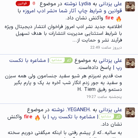
علی یزدانی
به
Lydia نوشته
در موضوع
قوانین
قوانین و شرایط چاپ آثار شما «نشر ادب امروز»
با
fire
واکنش نشان داد.
اطلاعیه جدید نشر ادب امروز فراخوان انتشار دیجیتال ویژه
با شرایط استثنایی مدیریت انتشارات با هدف تسهیل
فرآیند نشر و حمایت از...
دیروز ساعت 22:49
علی یزدانی
به موضوع
| مشاعره با تکست
مشاعره
رپ |
پاسخ داده‌است.
مث قدیم نمیزنم هر شبو سفید جنسامون ولی همه سبزن
و سفید یه جور زدم انگار شب آخره بد پک و پارم بگیر
دستمو رفیق H. Tiem
پنجشنبه ساعت 19:27
علی یزدانی
به
.YEGANEH. نوشته
در موضوع
| مشاعره با تکست رپ |
با
fire
واکنش
مشاعره
نشان داد.
یه سالیه..که از پیشم رفتی با اینکه میگفتی دوریم سخته