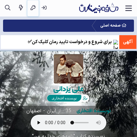
صفحه اصلی
آگهی
برای شروع و درخواست تایید رمان کلیک کن✅
علی یزدانی
نویسنده افتخاری
نویسنده افتخاری
·
35
·
از
ایران - اصفهان
نویسنده کتاب "نامه‌های خدا به من"