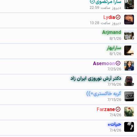
سارا مرتضوی
دیروز ساعت 22:59
Lydia
دیروز ساعت 13:28
Arjmand
8/1/26
سارابهار
8/1/26
Asemoon
7/25/26
دکتر آرش نوروزی ایران زاد
7/16/26
گربه خاکستری=))
7/15/26
Farzane
7/4/26
حیات۰
7/4/26