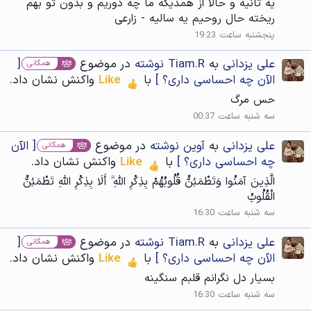
یه ثانیه و حالا از همدیگه ما چه دوریم و بدون تو بهم
ریخته حال روحیم یه سالیه - زارعی
پنجشنبه ساعت 19:23
علی یزدانی
به
Tiam.R نوشته
در موضوع
[
همگانی
الآن چه احساسی داری؟ ]
با
Like
واکنش نشان داد.
حس مرگ
سه شنبه ساعت 00:37
علی یزدانی
به
آوین نوشته
در موضوع
[ الآن
همگانی
چه احساسی داری؟ ]
با
Like
واکنش نشان داد.
الَّذِينَ آمَنُوا وَتَطْمَئِنُّ قُلُوبُهُمْ بِذِكْرِ اللَّهِ ۗ أَلَا بِذِكْرِ اللَّهِ تَطْمَئِنُّ
الْقُلُوبُ
سه شنبه ساعت 16:30
علی یزدانی
به
Tiam.R نوشته
در موضوع
[
همگانی
الآن چه احساسی داری؟ ]
با
Like
واکنش نشان داد.
بسیار دل نگرانم قلبم سنگینه
سه شنبه ساعت 16:30