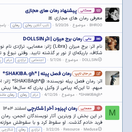
پیشنهاد رمان‌ های مجازی
همگانی
معرفی رمان های مجازی 🎀
BHROO
موضوع
5/20/26
پاسخ‌
تایپ آنلاین
رمان
رمان
رمان برج میزان | اثر DOLLSIN
عالی
نام اثر: برج میزان (Libra) ژانر
شکاف، باریکه‌ای از نور بر گذشته تابید. وقتی نبوغ 
DOLLSIN
موضوع
5/7/26
اجتماعی
تراژدی
درام
ر
رمان فصل پیله | *SHAKIBA.gh*
در حال تایپ
اثر: رمان 
مبهم. تا این‌که پیامی از وکیل پدری که سال‌ها پیش ر
*SHAKIBAgh*
موضوع
4/12/26
درام
رمان
رمان
عاشقا
رمان اپیزود آخر | شکارچی
اسفند ۱۴۰۴
معمایی
M
در این بخش از ویترین آثار نویسندگان انجمن، رمان اپی
فربد خادم گذشت. او سقوط کرد و با سقوطش موازنه‌ی
3/22/26
Resource
Medusa
تراژدی
رمان
شکارچی