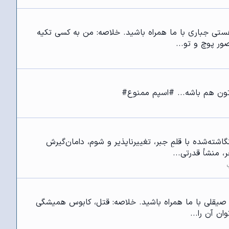
لم هستی جباری با ما همراه باشید. خلاصه: من به کسی تکیه
ور پوچ و تو...
ودتون هم باشه... #اسپم ممنوع#
سوررئال خلاصه: سرنوشتی نگاشته‌شده با قلمِ جبر، تغییرناپذیر و شوم، دامان‌گیرش
، منشأ قدرتی...
سینا صیقلی با ما همراه باشید. خلاصه: قتل، کابوس همیشگی
ن آن را...