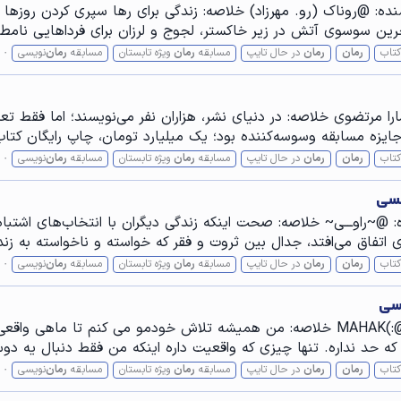
ده: @روناک (رو. مهرزاد) خلاصه: زندگی برای رها سپری کردن روزها 
 آخرین سوسوی آتش در زیر خاکستر، لجوج و لرزان برای فرداهایی نام
کتاب
رمان
رمان
در حال تایپ
مسابقه
رمان
ویژه تابستان
مسابقه
رمان
‌نویسی
را مرتضوی خلاصه: در دنیای نشر، هزاران نفر می‌نویسند؛ اما فقط تع
 جایزه مسابقه وسوسه‌کننده بود؛ یک میلیارد تومان، چاپ رایگان کتاب
کتاب
رمان
رمان
در حال تایپ
مسابقه
رمان
ویژه تابستان
مسابقه
رمان
‌نویسی
یسی
: @~راوـــی~ خلاصه‌: صحت اینکه زندگی دیگران با انتخاب‌های اشتبا
تفاق می‌افتد، جدال بین ثروت و فقر که خواسته و ناخواسته به زند
کتاب
رمان
رمان
در حال تایپ
مسابقه
رمان
ویژه تابستان
مسابقه
رمان
‌نویسی
یسی
عنوان: ماهی دودی ژانر: معمایی و جنایی نویسنده: @:)MAHAK خلاصه: من همیشه تلاش 
ه حد نداره. تنها چیزی که واقعیت داره اینکه من فقط دنبال یه دو
کتاب
رمان
رمان
در حال تایپ
مسابقه
رمان
ویژه تابستان
مسابقه
رمان
‌نویسی