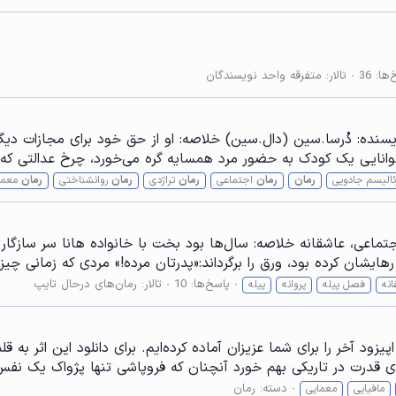
ها: 36
تالار:
متفرقه واحد نویسندگان
: معمایی، تراژدی نام نویسنده: دُرسا.سین (دال.سین) خلاصه: او از حق خود برا
و توانایی یک کودک به حضور مرد همسایه گره می‌خورد، چرخ عدالتی که
ئالیسم جادویی
رمان
رمان
اجتماعی
رمان
تراژدی
رمان
روانشناختی
رمان
معما
فصل پیله نویسنده: @*SHAKIBAgh* ژانر: اجتماعی، عاشقانه خلاصه: سال‌ها بود بخت با خانوا
هایشان کرده بود، ورق را برگرداند:«پدرتان مرده!» مردی که زمانی چیز
پاسخ‌ها: 10
تالار:
رمان‌های درحال تایپ
نه
فصل پیله
پروانه
پیله
زود آخر را برای شما عزیزان آماده کرده‌ایم. برای دانلود این اثر به 
 قدرت در تاریکی بهم خورد آنچنان که فروپاشی‌ تنها پژواک یک نفس
دسته:
رمان
مافیایی
معمایی