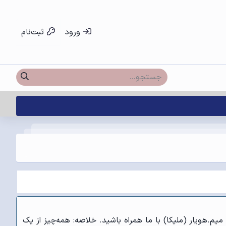
ورود
ثبت‌نام
م میم.هویار (ملیکا) با ما همراه باشید. خلاصه: همه‌چیز از یک