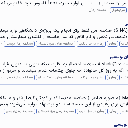
می‌توانست از زیر بار این آوار برخیزد، قطعاً ققنوس بود. ققنوسی که..
دسته:
رمان
میم.هویار
ی
عنوان: اتاق سیزده ژانر: معمایی و جنایی نویسنده: @(SINA) خلاصه: من فقط برای انجام یک
هایی ناقص و نام اتاقی که سال‌هاست از نقشه‌ی بیمارستان حذف شده؛ اتاق
کتاب
رمان
رمان
در حال تایپ
مسابقه
رمان
ویژه تابستان
مسابقه
رمان
‌نویسی
ان‌نویسی
عنوان: انتخابش با توست! ژانر: معمایی و جنایی نویسنده: @Arshida خلاصه: احتمالا
 اگه یه روز کل خانواده ات جلوی چشمات اعدام میشدند و سرتو از د
کتاب
رمان
رمان
در حال تایپ
مسابقه
رمان
ویژه تابستان
مسابقه
رمان
‌نویسی
عنوان: اثیران ژانر: عاشقانه و اجتماعی نویسنده: @Mansi (منصوره صادقی) خلاصه‌: مدیسا که از
 تلاش برای رهیدن از این مخمصه، با دو پیشنهاد مواجه می‌شود؛ ریی
کتاب
رمان
رمان
در حال تایپ
مسابقه
رمان
ویژه تابستان
مسابقه
رمان
‌نویسی
‌نویسی