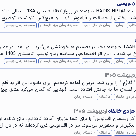
عنوان: 13A، صندلی خالی ژانر: مع
ک شد، بخشی از حقیقت را فراموش کرد… و هیچ‌کس نتوانست توضیح ده
کتاب
رمان
رمان
در حال تایپ
مسابقه
رمان
ویژه تابستان
مسابقه
رمان
‌نویسی
عنوان: پشت‌پرده ژانر: معمایی و جنایی نویسنده: @TAAHA خلاصه: دختری تصمیم به خودکشی م
د... این اثر اختصاصی مسابقه رمان‌نویسی تابستان 1405 می‌باشد.
کتاب
رمان
رمان
در حال تایپ
مسابقه
رمان
ویژه تابستان
مسابقه
رمان
‌نویسی
دیبهشت ۱۴۰۵
لازُم " را برای شما عزیزان آماده کرده‌ایم. برای دانلود این اثر به 
قصه‌ی ما به جانش افتاده است، مُهَنایی که گمان می‌کرد عشق چیزی 
دسته:
رمان
مرادی خانقاه
عاشقانه
مرادی خانقاه
اردیبهشت ۱۴۰۵
 ریسمان اقیانوس" را برای شما عزیزان آماده کرده‌ایم. برای دانلود ا
ن‌تر و منفورتر می‌شود. مرا در اقیانوسی غرق کرده‌اند که در دل آن‌ه
دسته:
رمان
مرادی خانقاه
عاشقانه