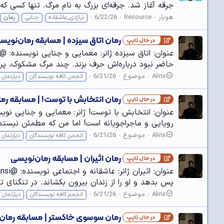
جرقه آغاز شد. جرقه‌ای بزرگ به نام مرگ. تنها کسی که 
هویار
Resource
6/22/26
تراژدی_عاشقانه
جنایی
رمان
رمان اتاق سیزده | مسابقه رمان‌نویس
در حال تایپ
حاضر نبود درباره‌اش حرف بزند. چند مرگ مشکوک، پرونده‌
Alirix
موضوع
6/21/26
انجمن کافه نویسندگان
دپارتمان 
رمان انتخابش با توست! | مسابقه رم
در حال تایپ
رویایی و ماجراجویانه است! اما من که مطمئن نیستم؛
Alirix
موضوع
6/21/26
انجمن کافه نویسندگان
دپارتمان 
رمان اثیران | مسابقه رمان‌نویسی
در حال تایپ
پس بدهد و او را از زندان بیرون بکشاند. در تنگنای
Alirix
موضوع
6/21/26
انجمم کافه نویسندگان
دپارتمان 
رمان سوسوی خاکستر | مسابقه رمان
در حال تایپ