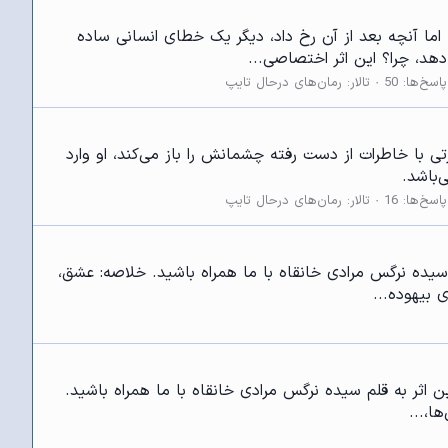
مایی و جنایی نویسنده: @HADIS.HPF خلاصه: در پرواز 067، صندلی 13A… خالی ماند. اما آنچه بعد از آن رخ داد، دیگر یک خطای انسانی ساده
د، چرا؟ این اثر اختصاصی...
پاسخ‌ها: 50
تالار:
رمان‌های درحال تایپ
ی‌گیرد. روز بعد، در عمارتی با خاطرات از دست رفته چشمانش را باز می‌کند، او وارد
پاسخ‌ها: 16
تالار:
رمان‌های درحال تایپ
قلم سیده نرگس مرادی خانقاه با ما همراه باشید. خلاصه: عشق،
بیهوده‌...
ین اثر به قلم سیده نرگس مرادی خانقاه با ما همراه باشید.
ا،...