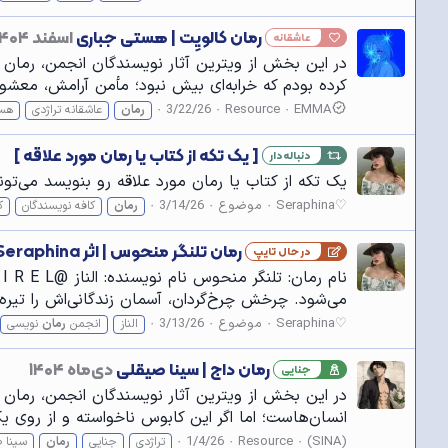
رمان کالویِت | هستی جباری
اسفند ۱۴۰۴
عاشقانه
در این بخش از ویترین آثار نویسندگان انجمن، رمان کال
کرده بودم که خرابه‌ای بیش نبود؛ مأمن آرامش، معشوق
3/22/26
Resource
EMMA
رمان
عاشقانه تراژدی
هست
[ یک تکه از کتاب یا رمان مورد علاقه ]
دنباله‌دار
یک تکه از کتاب یا رمان مورد علاقه رو بنویسد می‌تو
Seraphina♡
موضوع
3/14/26
رمان
کافه نويسندگان
ک
رمان تلنگر منحوس | اثر Seraphina کاربر انجمن کافه نویسندگان
در حال تایپ
می‌شود. چرخش چرخ‌گردان، آسمان زندگانی‌اش را تیره
Seraphina♡
موضوع
3/13/26
الناز
انجمن
رمان
نویسی
رمان داج | سینا صیقلی
دی‌ماه ۱۴۰۴
جنایی
در این بخش از ویترین آثار نویسندگان انجمن، رمان دا
انسان‌هاست؛ اما اگر این کابوس ناخواسته و از روی یک
1/4/26
Resource
(SINA)
تراژدی
جنایی
رمان
سینا 