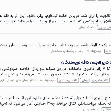
ویِت را برای شما عزیزان آماده کرده‌ایم. برای دانلود این اثر به ق
ه‌ی زیبایم، کسی که به من حس پرواز و رهایی را می‌داد؛ تنها یک تص
دسته:
رمان
ی جباری
نه یک دیالوگ باشه می‌تونه کتاب، دلنوشته یا... می‌تونه از رمان خ
پاسخ‌ها: 4
تالار:
تاپیک‌های دنباله‌دار
تاب
نام رمان: تلنگر منحوس نام نویسنده: الناز @A M I R E L ژانر: فانتزی، عاشقانه، تراژدی سبک: 
 و تار می‌کند. خنجری از عشق دیرین بر جانش می‌نشیند و زخمِ خنجر
پاسخ‌ها: 14
تالار:
رمان‌های درحال تایپ
تلنگر منحوس
رمان
کافه نویسندگان
ج را برای شما عزیزان آماده کرده‌ایم. برای دانلود این اثر به قلم 
 لحظه بی‌احتیاطی اتفاق بی‌افتد چه؟! جنایتی آغاز می‌شود که نمی‌توا
دسته:
رمان
صیقلی