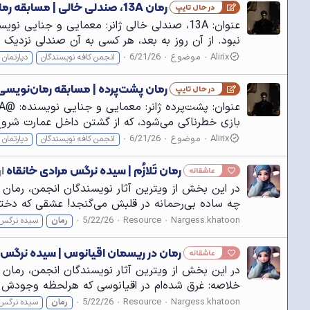
رمان 13A، صندلی خالی | مسابقه رمان‌نویسی
در حال تایپ
نبود. از آن روز به بعد، هر کسی به آن صندلی نزدی
Alirix
موضوع
6/21/26
انجمن کافه نويسندگان
دپارتمان 
رمان پشت‌پرده | مسابقه رمان‌نویسی
در حال تایپ
بازی خطرناکی می‌شود، که از گشتن داخل عمارت شروع می‌شو
Alirix
موضوع
6/21/26
انجمن کافه نویسندگان
دپارتمان 
رمان تَلازُم | سیده نرگس مرادی خانقاه
ار
عاشقانه
در این بخش از ویترین آثار نویسندگان انجمن، رمان " تَ
چه ساده بی‌رحمانه در قلبش می‌گنجد! عشقی که دختر 
5/22/26
Resource
Nargess.khatoon
رمان
سیده نرگس 
رمان در ریسمان اقیانوس | سیده نرگس 
عاشقانه
در این بخش از ویترین آثار نویسندگان انجمن، رمان "در
خلاصه: غرق شده‌ام در اقیانوسی که هرلحظه وجودش ننگی
5/22/26
Resource
Nargess.khatoon
رمان
سیده نرگس 