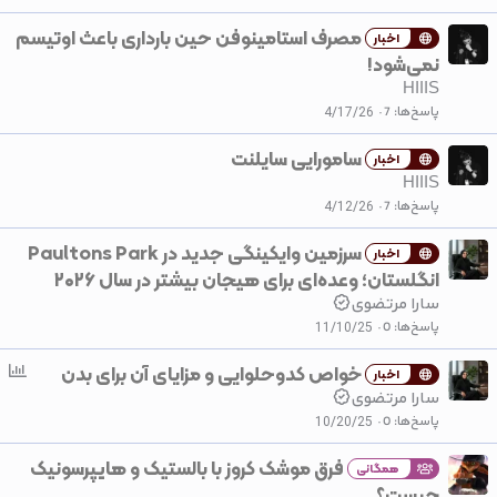
مصرف استامینوفن حین بارداری باعث اوتیسم
اخبار
نمی‌شود!
HIIIS
پاسخ‌ها
7
4/17/26
سامورایی سایلنت
اخبار
HIIIS
پاسخ‌ها
7
4/12/26
سرزمین وایکینگی جدید در Paultons Park
اخبار
انگلستان؛ وعده‌ای برای هیجان بیشتر در سال ۲۰۲۶
سارا مرتضوی
پاسخ‌ها
0
11/10/25
خواص کدوحلوایی و مزایای آن برای بدن
ن
اخبار
ظ
سارا مرتضوی
ر
پاسخ‌ها
0
10/20/25
س
فرق موشک کروز با بالستیک و هایپرسونیک
ن
همگانی
چیست؟
ج