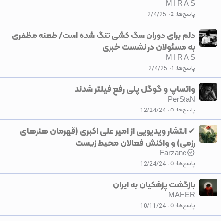
M I R A S
پاسخ‌ها
2
2/4/25
دلم برای دوران سگ کشی تنگ شده است/ طعنه مظفری
به مسئولان در نشست خبری
M I R A S
پاسخ‌ها
1
2/4/25
واتساپ و گوگل پلی رفع فیلتر شدند
PerS!aN
پاسخ‌ها
0
12/24/24
✔ انتشار ویدیویی از امیر علی اکبری (قهرمان هنرهای
رزمی) و واکنش فعالان محیط زیست
Farzane
پاسخ‌ها
0
12/24/24
بازگشت پزشکیان به ایران
MAHER
پاسخ‌ها
0
10/11/24