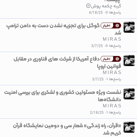
ی
گربه چکمه پوش
پاسخ‌ها
0
6/18/25
گوگل برای تجزیه نشدن دست به دامن ترامپ
اخبار
شد
M I R A S
پاسخ‌ها
0
3/7/25
دفاع آمریکا از شرکت های فناوری در مقابل
اخبار
قوانین اروپا
M I R A S
پاسخ‌ها
1
3/7/25
نشست ویژه مسئولین کشوری و لشکری برای بررسی امنیت
دانشگاه‌ها
M I R A S
پاسخ‌ها
1
2/18/25
«قرآن، راه زندگی» شعار سی و دومین نمایشگاه قرآن
کریم شد