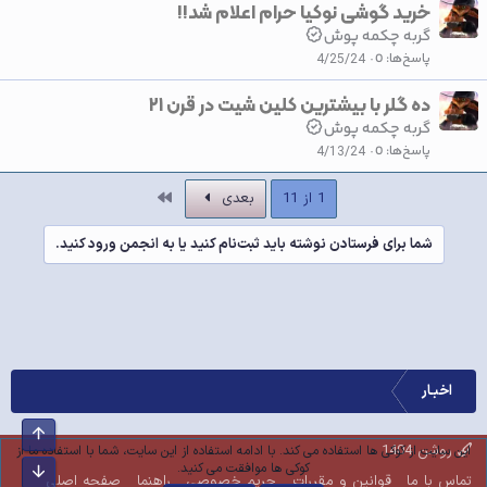
خرید گوشی نوکیا حرام اعلام شد!!
گربه چکمه پوش
پاسخ‌ها
0
4/25/24
ده گلر با بیشترین کلین شیت در قرن ۲۱
گربه چکمه پوش
پاسخ‌ها
0
4/13/24
آخر
1 از 11
بعدی
شما برای فرستادن نوشته باید ثبت‌نام کنید یا به انجمن ورود کنید.
اخبـار
بالا
روشن 1404
این سایت از کوکی ها استفاده می کند. با ادامه استفاده از این سایت، شما با استفاده ما از
کوکی ها موافقت می کنید.
پایین
تماس با ما
قوانین و مقررات
حریم خصوصی
راهنما
صفحه اصلی