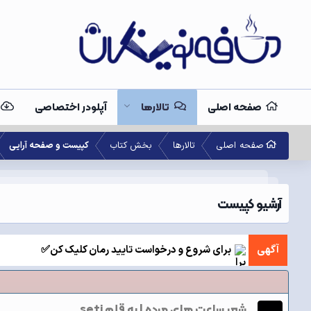
صفحه اصلی
تالارها
آپلودر اختصاصی
صفحه اصلی
تالارها
بخش کتاب
کپیست و صفحه آرایی
آرشیو کپیست
آگهی
برای شروع و درخواست تایید رمان کلیک کن✅
شعر ساعت های مرده | به قلم seti