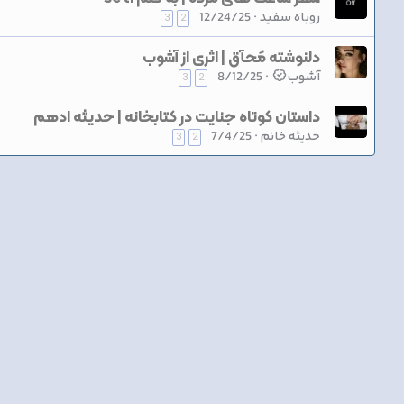
روباه سفید
12/24/25
3
2
دلنوشته مَحآق | اثری از آشوب
آشوب
8/12/25
3
2
داستان کوتاه جنایت در کتابخانه | حدیثه ادهم
حدیثه خانم
7/4/25
3
2