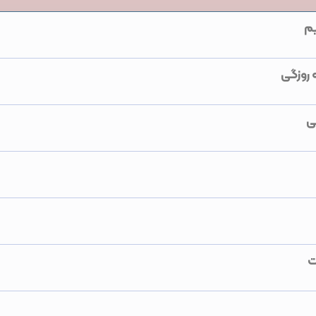
یم
 روزگی
ی
ت