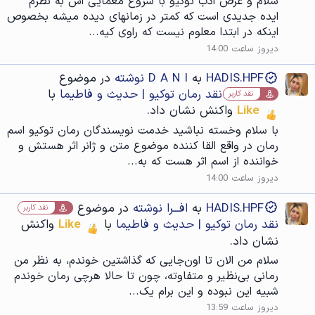
سلام و عرض ادب توکیو با شروع معمایی اش به نظرم
ایده جدیدی است که کمتر در زمانهای دیده میشه بخصوص
اینکه در ابتدا معلوم نیست که راوی کیه...
دیروز ساعت 14:00
HADIS.HPF
به
D A N I نوشته
در موضوع
نقد رمان توکیو | حدیث و فاطیما
با
نقد کاربر
Like
واکنش نشان داد.
با سلام وخسته نباشید خدمت نویسندگان رمان توکیو اسم
رمان در واقع القا کننده موضوع متن و ژانر اثر هستش و
خواننده از اسم اثر هست که به...
دیروز ساعت 14:00
HADIS.HPF
به
افـــرا نوشته
در موضوع
نقد کاربر
نقد رمان توکیو | حدیث و فاطیما
با
Like
واکنش
نشان داد.
سلام من الان تا اون‌جایی که گذاشتین خوندم، به نظر من
رمانی بی‌نظیر و متفاوته، چون تا حالا هرچی رمان خوندم
شبیه این نبوده و این برام یک...
دیروز ساعت 13:59