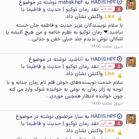
HADIS.HPF
به
mahak.hpf نوشته
در موضوع
نقد رمان توکیو | حدیث و فاطیما
با
نقد کاربر
Like
واکنش نشان داد.
با سلام نویسندگان عزیز حدیث و فاطمه جان خسته
نباشید.❤ رمان توکیو به نظرم خاصه و من هیچ کلیشه یا
اشکالی توش ندیدم جلد خیلی خفن و جذابی...
دیروز ساعت 14:00
HADIS.HPF
به
آناشید نوشته
در موضوع
نقد رمان توکیو | حدیث و فاطیما
با
نقد کاربر
Like
واکنش نشان داد.
سلام خدمت نویسنده‌های خوش قلم نام رمان جذابه و با
توجه به ژانر رمان به نوعی به خواننده شوک وارد می کنه
چون خواننده انتظار همچین موردی...
دیروز ساعت 14:00
HADIS.HPF
به
سارا مرتضوی نوشته
در موضوع
نقد رمان توکیو | حدیث و فاطیما
با
نقد کاربر
Like
واکنش نشان داد.