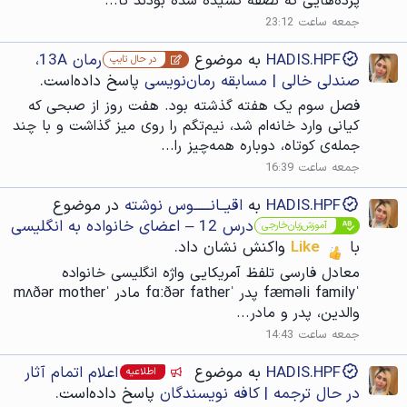
پرده‌هایی که نصفه کشیده شده بودند تا...
جمعه ساعت 23:12
HADIS.HPF
به موضوع
رمان 13A،
در حال تایپ
صندلی خالی | مسابقه رمان‌نویسی
پاسخ داده‌است.
فصل سوم یک هفته گذشته بود. هفت روز از صبحی که
کیانی وارد خانه‌ام شد، نیم‌تگم را روی میز گذاشت و با چند
جمله‌ی کوتاه، دوباره همه‌چیز را...
جمعه ساعت 16:39
HADIS.HPF
به
اقیــانــــــوس نوشته
در موضوع
درس 12 – اعضای خانواده به انگلیسی
آموزش‌زبان‌خارجی
با
Like
واکنش نشان داد.
معادل فارسی تلفظ آمریکایی واژه انگلیسی خانواده
ˈfæməli family پدر ˈfɑːðər father مادر ˈmʌðər mother
والدین، پدر و مادر...
جمعه ساعت 14:43
HADIS.HPF
به موضوع
اعلام اتمام آثار
اطلاعیه
در حال ترجمه | کافه نویسندگان
پاسخ داده‌است.