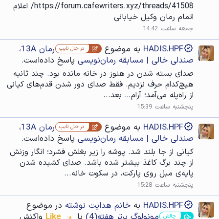
https://forum.cafewriters.xyz/threads/41508/ اعلام
اتمام رمان وکیل خیابانی
جمعه ساعت 14:42
HADIS.HPF
به موضوع
رمان 13A،
در حال تایپ
صندلی خالی | مسابقه رمان‌نویسی
پاسخ داده‌است.
صدای بسته شدن در هنوز در خانه مانده بود. چند ثانیه
هیچ‌کدام حرف نزدیم. فقط صدای دور شدن قدم‌های کیانی
از راه‌پله می‌آمد؛ آرام… بعد...
پنجشنبه ساعت 15:39
HADIS.HPF
به موضوع
رمان 13A،
در حال تایپ
صندلی خالی | مسابقه رمان‌نویسی
پاسخ داده‌است.
کیانی از جا بلند شد. پوشه را زیر بغلش فشرد؛ انگار وزنش
از چند برگ کاغذ بیشتر شده باشد. صدای کشیده شدن
پایه‌ی مبل روی پارکت، در سکوت خانه...
پنجشنبه ساعت 15:28
HADIS.HPF
به
خانم هدایت نوشته
در موضوع
مونولوگ برتر هفته(4)
با
Like
واکنش
چالش