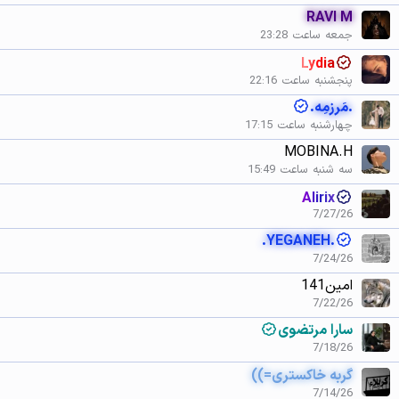
RAVI M
جمعه ساعت 23:28
Lydia
پنجشنبه ساعت 22:16
.مَرزمِه.
چهارشنبه ساعت 17:15
MOBINA.H
سه شنبه ساعت 15:49
Alirix
7/27/26
.YEGANEH.
7/24/26
امین141
7/22/26
سارا مرتضوی
7/18/26
گربه خاکستری=))
7/14/26