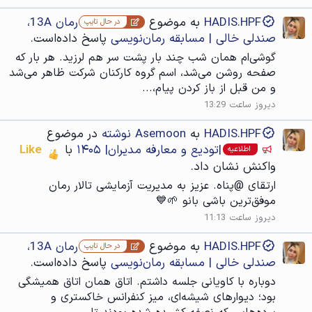
HADIS.HPF
به موضوع
رمان 13A،
در حال تایپ
صندلی خالی | مسابقه رمان‌نویسی
پاسخ داده‌است.
گوشی‌ام همان شب چند بار پشت سر هم لرزید. هر بار که
صفحه روشن می‌شد، اسم گروه کارکنان شرکت ظاهر می‌شد
و من قبل از باز کردن پیام،...
دیروز ساعت 13:29
HADIS.HPF
به
Asemoon نوشته
در موضوع
|تودیع و معارفه مدیران| ۱۴۰۵
با
Like
اطلاعیه
واکنش نشان داد.
ارتقای @پناه. عزیز به مدیریت آزمایشی تالار رمان
موفق‌ترین باشی‌ بانو 🌱💙
دیروز ساعت 11:13
HADIS.HPF
به موضوع
رمان 13A،
در حال تایپ
صندلی خالی | مسابقه رمان‌نویسی
پاسخ داده‌است.
دوباره با کاویانی جلسه داشتم. اتاق همان اتاق همیشگی
بود؛ دیوارهای شیشه‌ای، میز کنفرانس خاکستری و