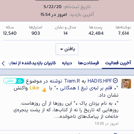
تاریخ ثبت‌نام
5/22/20
آخرین بازدید
امروز در 15:54
نوشته‌ها
پسندها
مدال و نشان
امتیازها
سکه
12,540
903
14
42,484
7,614
یافتن
آخرین فعالیت
فرستادن‌ها
درباره
کاربران بازدیدکننده از نمایه شما
HADIS.HPF
به
Tiam.R نوشته
در موضوع
چالش
°• قلم بر لبه‌ی تیغ | همگانی •°
با
Like
واکنش
نشان داد.
°• به نام یزدان پاک •° این روزها از آن روزهاست.
روزهایی که تاریخ را نه از کتاب‌ها، که از پشت پنجره‌ی
خانه‌ات از پیامک‌های ناخوانده،...
امروز در 15:55