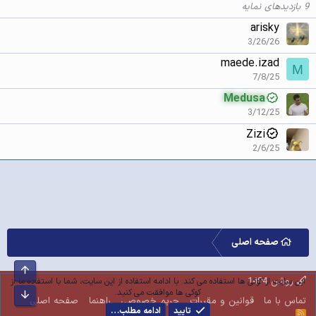
9 بازدیدهای نمایه
arisky
3/26/26
maede.izad
M
7/8/25
Medusa
3/12/25
Zizi
2/6/25
صفحه اصلی
بالا
روشن 1404
این سایت از کوکی ها استفاده می کند. با ادامه استفاده از این سایت، شما با استفاده ما از
کوکی ها موافقت می کنید.
پایین
تماس با ما
قوانین و مقررات
حریم خصوصی
راهنما
صفحه اصلی
تایید
ادامه مطلب…
R