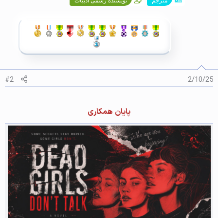
مترجم
نویسنده رسمی ادبیات
#2
2/10/25
پایان همکاری