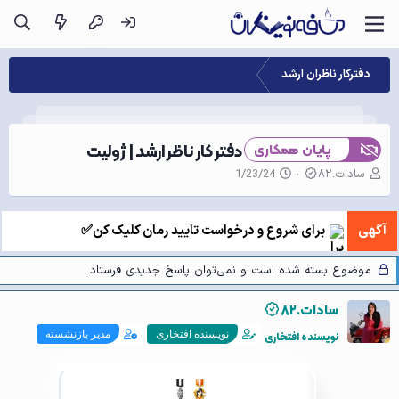
دفترکار ناظران ارشد
دفتر کار ناظر ارشد | ژولیت
پایان همکاری
ن
ت
سادات.۸۲
1/23/24
و
ا
ی
ر
س
ی
آگهی
برای شروع و درخواست تایید رمان کلیک کن✅
ن
خ
د
ش
ه
ر
موضوع بسته شده است و نمی‌توان پاسخ جدیدی فرستاد.
م
و
و
ع
سادات.۸۲
ض
و
نویسنده افتخاری
نویسنده افتخاری
مدیر بازنشسته
ع