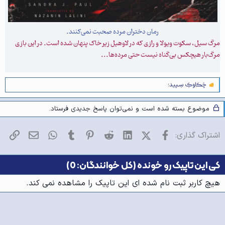
رمان دختران مرده صحبت نمی‌کنند.
مرگ سیل، سکوت ویولا و رازی که در لاو‌هیل زیر خاک پنهان شده است. در این بازی
مرگ‌بار هیچکس بی‌گناه نیست حتی مرده‌ها...
چَڪاوڪِ سِـپید؛
و
ا
ک
موضوع بسته شده است و نمی‌توان پاسخ جدیدی فرستاد.
ن
ش‌
ه
فیسبوک
X (Twitter)
LinkedIn
Reddit
Pinterest
Tumblr
WhatsApp
ایمیل
پیو
اشتراک گذاری:
ا
[
ی
پ
کی این تاپیک رو خونده (کل خوانندگان: 0)
س
ن
هیچ کاربر ثبت نام شده ای این تاپیک را مشاهده نمی کند.
د
ه
ا
]
: