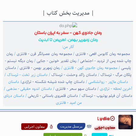
| مدیریت بخش کتاب |
رمان جادوی کهن - سفر به ایران باستان
رمان زمهریر بهمن، اهریمن تا ابدیت
آثار من:
مجموعه رمان کابوس افعی - فانتزی
/
مجموعه رمان عصیانگر قرن - فانتزی
/
رمان
چاپ شده پس از تردید - اجتماعی
/
رمان تقدیر خونین - جنایی
/
رمان دیگه نیستم -
پلیسی
/ مجموعه رمان جادوی کهن - فانتزی / ر
مان زمهریر بهمن - فانتزی
/
داستان
پلکان مرگ - ترسناک
/
داستان راکد وحشت - ترسناک
/ داستان زیر تخت - ترسناک /
داستان ماژور - روانشناسی /
داستان چاپ شده شیشه شکسته - تراژدی
/ داستان
آخرین لحظه - تراژدی /
داستان سهو سحر - فانتزی
/ داستان اندوه حقیقی - مذهبی /
داستان آن فیلم یوتیوب - ترسناک
/
داستان قلمروی باستانی - تاریخی
/ داستان درنای
من امید - فانتزی
Lydia
پرسنل مدیریت
معاون‌ اجرایی‌
معاون اجرایی