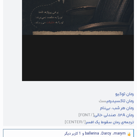
رمان توکیو
رمان تاکسیدرمی
ست
رمان هر شب، بی‌نام
رمان 13A، صندلی خالی
[/FONT]
[/CENTER]
ترجمه‌ی رمان سقوط یک افسر
marym
،
Darcy
،
ballerina
و 1 کاربر دیگر
و