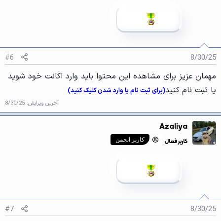
[
ی
پ
س
ن
د
ه
#6
8/30/25
ا
]
مهمان عزیز برای مشاهده این محتوا باید وارد اکانت خود شوید
:
یا ثبت نام کنید
(برای ثبت نام یا وارد شدن کلیک کنید)
آخرین ویرایش:
8/30/25
Azaliya
کاربر فعال
کاربر انجمن
#7
8/30/25