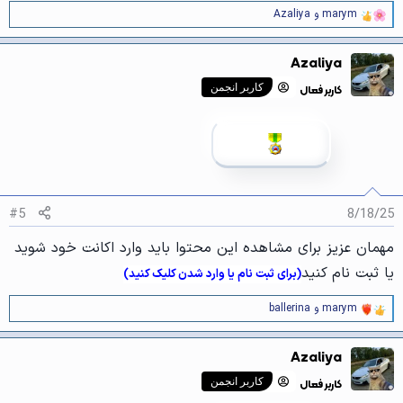
ا
marym
و
Azaliya
و
]
ا
:
ک
Azaliya
ن
ش‌
کاربر فعال
کاربر انجمن
ه
ا
[
ی
پ
س
ن
د
ه
#5
8/18/25
ا
]
مهمان عزیز برای مشاهده این محتوا باید وارد اکانت خود شوید
:
یا ثبت نام کنید
(برای ثبت نام یا وارد شدن کلیک کنید)
marym
و
ballerina
و
ا
ک
Azaliya
ن
ش‌
کاربر فعال
کاربر انجمن
ه
ا