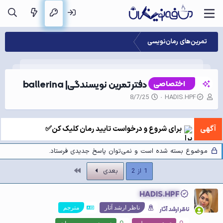
تمرین‌های رمان‌نویسی
دفتر تمرین نویسندگی| ballerina
اختصاصی
ن
ت
8/7/25
HADIS.HPF
و
ا
ی
ر
س
ی
آگهی
برای شروع و درخواست تایید رمان کلیک کن✅
ن
خ
د
ش
ه
ر
موضوع بسته شده است و نمی‌توان پاسخ جدیدی فرستاد.
م
و
و
ع
آخر
1 از 2
بعدی
ض
و
HADIS.HPF
ع
ناظر ارشد آثار
ناظر ارشد آثار
مترجم