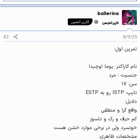
ا
ک
ballerina
ن
ش‌
کاربر انجمن
کاربر انجمن
ه
ا
[
#2
8/9/25
ی
پ
تمرین اول:
س
ن
د
ه
نام کاراکتر: یوما اوچیدا
ا
]
جنسیت : مرد
:
سن: ۱۷
تایپ: ISTP رو به ESTP
دلایل:
واقع گرا و منطقی
کم حرف و رک و دلسوز
خونسرد ولی در برخی موارد خشن هست
مشخصات ظاهری: